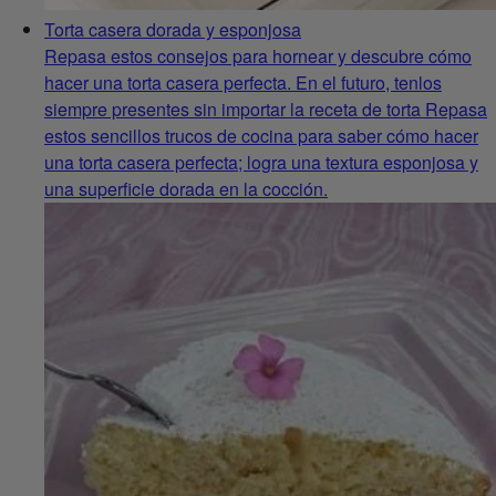
Torta casera dorada y esponjosa
Repasa estos consejos para hornear y descubre cómo
hacer una torta casera perfecta. En el futuro, tenlos
siempre presentes sin importar la receta de torta Repasa
estos sencillos trucos de cocina para saber cómo hacer
una torta casera perfecta; logra una textura esponjosa y
una superficie dorada en la cocción.