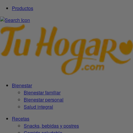
Productos
Bienestar
Bienestar familiar
Bienestar personal
Salud integral
Recetas
Snacks, bebidas y postres
Comida saludable