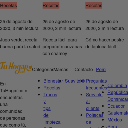
Recetas
Recetas
Recetas
25 de agosto de
25 de agosto de
25 de agosto de
2020, 3 min lectura
2020, 3 min lectura
2020, 3 min lectura
Jugo verde, receta
Receta fácil para
Cómo hacer postre
buena para la salud
preparar manzanas
de tapioca fácil
con chamoy
Categorías
Marcas
Contacto
Perú
Bienestar
Suavitel®
Preguntas
En
Colombia
Recetas
frecuentes
TuHogar.com
Repúblic
Trucos
Servicio
encuentras
Dominica
y
al
una
Ecuador
tips
cliente
comunidad
Guatemal
de
Políticas
de personas
México
limpieza
de
que como tú,
Perú