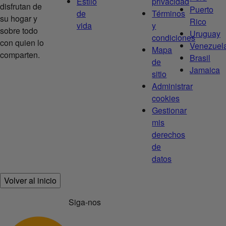
Estilo
privacidad
disfrutan de
Puerto
de
Términos
su hogar y
Rico
vida
y
sobre todo
Uruguay
condiciones
con quien lo
Venezuel
Mapa
comparten.
Brasil
de
Jamaica
sitio
Administrar
cookies
Gestionar
mis
derechos
de
datos
Volver al inicio
Siga-nos