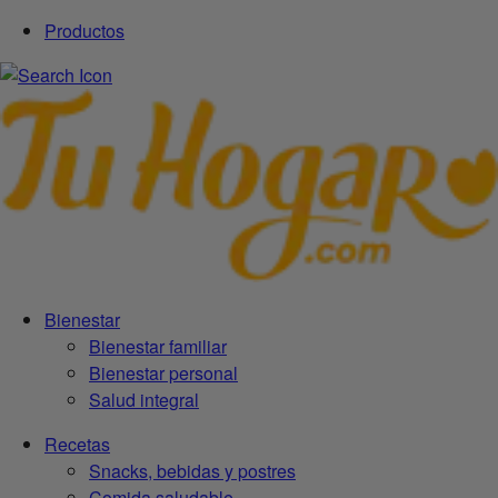
Productos
Bienestar
Bienestar familiar
Bienestar personal
Salud integral
Recetas
Snacks, bebidas y postres
Comida saludable