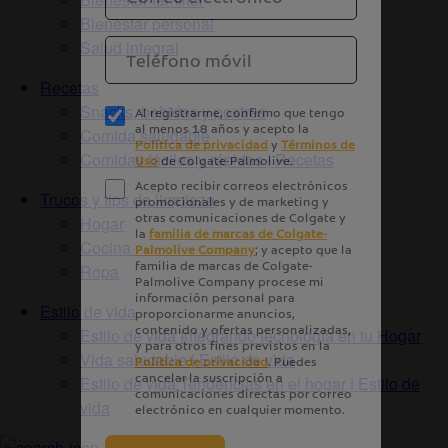
Bienestar personal
Salud integral
Recetas
Snacks, bebidas y postres
Comida saludable
Comidas fáciles y rápidas | Recetas
Trucos y tips de limpieza
Hogar
Cocina
Ropa
Estilo de vida
Estilo de vida Integrando tecnología en tu Hogar
Vida saludable | Estilo de vida
Estilo de vida Tendencias en el hogar | Estilo de
vida