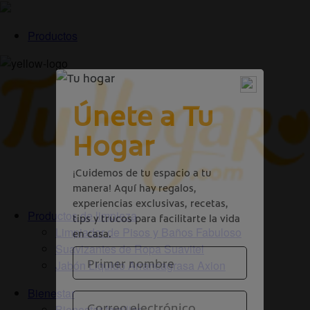
Productos
Productos de limpieza
Limpiador de Pisos y Baños Fabuloso
Suavizantes de Ropa Suavitel
Jabón Liquido Arrancagrasa Axion
Bienestar
Bienestar familiar