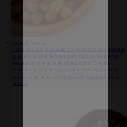
Tacos de jamaica
El uso más común de la flor de jamaica es para preparar
agua, té o ponche de frutas, pero ¿sabías que puedes
preparar con ella unos deliciosos tacos? Si estás
buscando una receta para preparar tacos veganos no
busques más, aquí te decimos cómo preparar tacos de
jamaica.