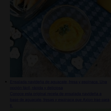
Ensalada navideña de aguacate, fresa y espinaca. Una
opción fácil, rápida y deliciosa
Conoce esta original receta de ensalada navideña a
base de aguacate, fresas y espinaca que Axion trae para
ti.