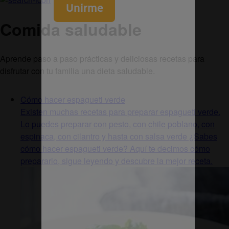
Comida saludable
Aprende paso a paso prácticas y deliciosas recetas para
disfrutar con tu familia una dieta saludable.
Cómo hacer espagueti verde
Existen muchas recetas para preparar espagueti verde.
Lo puedes preparar con pesto, con chile poblano, con
espinaca, con cilantro y hasta con salsa verde ¿Sabes
cómo hacer espagueti verde? Aquí te decimos cómo
prepararlo, sigue leyendo y descubre la mejor receta.