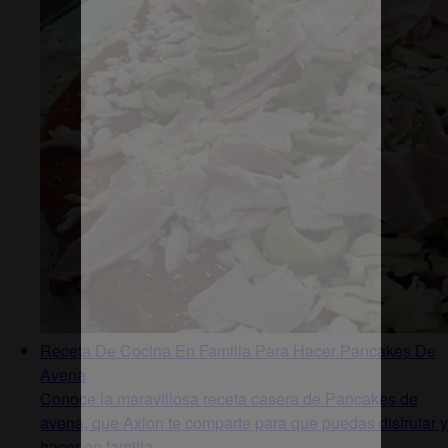
Receta De Cocina En Familia Para Hacer Pancakes De
Avena
Conoce la maravillosa receta casera de Pancakes de
avena, que Axion te comparte para que puedas disfrutar y
hacer en familia.