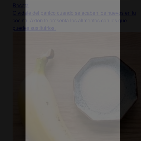
Receta
Olvídate del pánico cuando se acaben los huevos en tu
cocina, Axion te presenta los alimentos con los que
puedes sustituirlos.