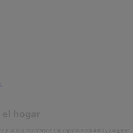
a
 el hogar
e tu casa y conviértelo en un espacio asombroso y acogedor.