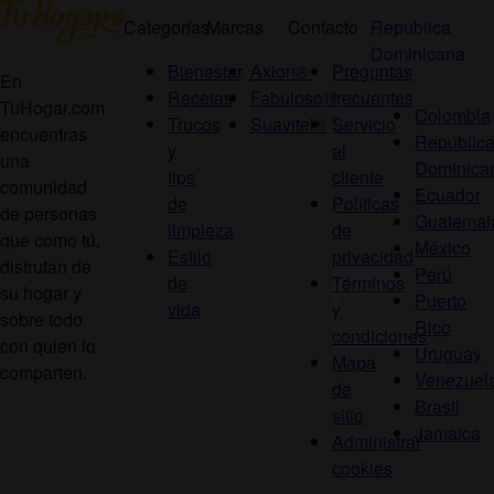
Categorías
Marcas
Contacto
Republica
Dominicana
Bienestar
Axion®
Preguntas
En
Recetas
Fabuloso®
frecuentes
TuHogar.com
Colombia
Trucos
Suavitel®
Servicio
encuentras
Repúblic
y
al
una
Dominica
tips
cliente
comunidad
Ecuador
de
Políticas
de personas
Guatemal
limpieza
de
que como tú,
México
Estilo
privacidad
disfrutan de
Perú
de
Términos
su hogar y
Puerto
vida
y
sobre todo
Rico
condiciones
con quien lo
Uruguay
Mapa
comparten.
Venezuel
de
Brasil
sitio
Jamaica
Administrar
cookies