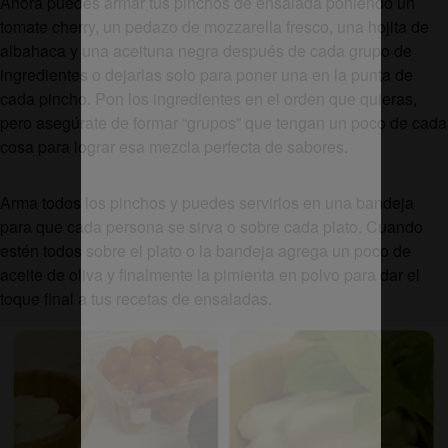
Ahora puedes armar tus pinchos de ensalada poniendo un
tomate cherry, un pedazo de mozzarella fresco, una hojita de
albahaca y una aceituna negra después de cada grupo de
ingredientes o dejarlas solo para poner una en la punta de
cada pincho. Pon los ingredientes en el orden que quieras,
pero asegúrate de formar “grupos” que tengan un poco de cada
cosa para lograr esa mezcla perfecta de sabores.
Arma todos los pinchos y puedes servirlos en una bandeja
para que cada persona se sirva o sobre cada plato. Cuando
estén todos sobre el plato o la bandeja agrega un poco de
aceite de oliva y finalmente la pimienta en polvo para dar el
toque final a tus recetas de ensaladas.