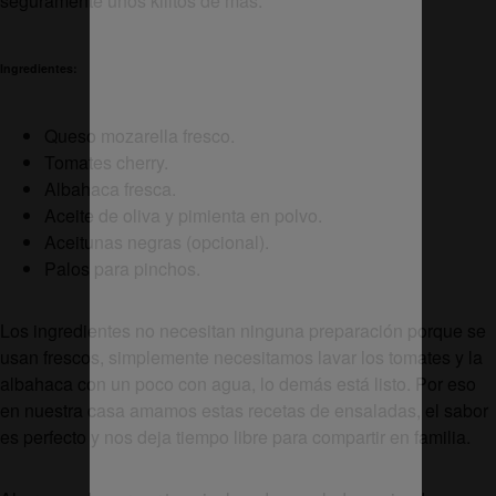
seguramente unos kilitos de más.
Ingredientes:
Queso mozarella fresco.
Tomates cherry.
Albahaca fresca.
Aceite de oliva y pimienta en polvo.
Aceitunas negras (opcional).
Palos para pinchos.
Los ingredientes no necesitan ninguna preparación porque se
usan frescos, simplemente necesitamos lavar los tomates y la
albahaca con un poco con agua, lo demás está listo. Por eso
en nuestra casa amamos estas recetas de ensaladas, el sabor
es perfecto y nos deja tiempo libre para compartir en familia.