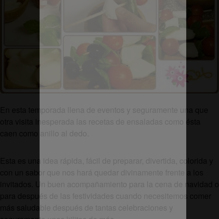
En esta temporada llena de eventos y seguramente una que
otra visita inesperada las recetas de ensaladas como ésta
caen como anillo al dedo.
Esta es una idea rápida, fácil de preparar, divertida, colorida y
con un sabor que nos hará quedar divinamente frente a los
invitados. Un buen acompañamiento para la cena de navidad o
para después de las festividades cuando necesitemos comer
más saludable después de tantas celebraciones y