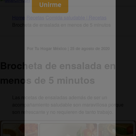
Home
Recetas
Comida saludable | Recetas
Brocheta de ensalada en menos de 5 minutos
Por Tu Hogar México | 25 de agosto de 2020
Brocheta de ensalada en
menos de 5 minutos
Las recetas de ensaladas además de ser un
acompañamiento saludable son maravillosa porque
son refrescante y no requieren de tanto trabajo.