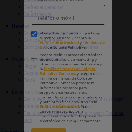
Bienestar personal
Salud integral
Recetas
Snacks, bebidas y postres
Comida saludable
Comidas fáciles y rápidas | Recetas
Trucos y tips de limpieza
Hogar
Cocina
Ropa
Estilo de vida
Estilo de vida Integrando tecnología en tu Hogar
Vida saludable | Estilo de vida
Estilo de vida Tendencias en el hogar | Estilo de
vida