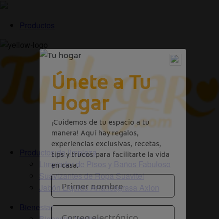
Productos
Productos de limpieza
Limpiador de Pisos y Baños Fabuloso
Suavizantes de Ropa Suavitel
Jabón Liquido Arrancagrasa Axion
Bienestar
Bienestar familiar