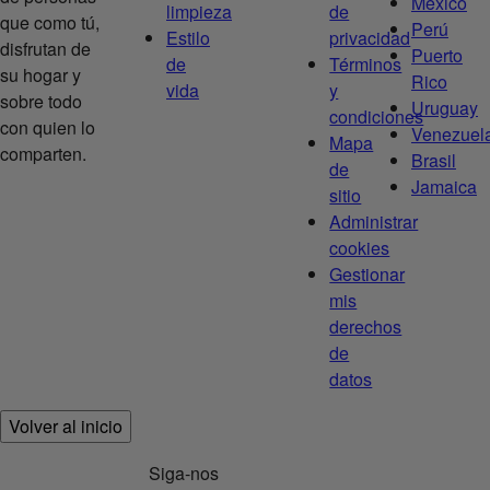
México
limpieza
de
que como tú,
Perú
Estilo
privacidad
disfrutan de
Puerto
de
Términos
su hogar y
Rico
vida
y
sobre todo
Uruguay
condiciones
con quien lo
Venezuel
Mapa
comparten.
Brasil
de
Jamaica
sitio
Administrar
cookies
Gestionar
mis
derechos
de
datos
Volver al inicio
Siga-nos