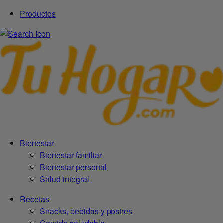
Productos
Bienestar
Bienestar familiar
Bienestar personal
Salud integral
Recetas
Snacks, bebidas y postres
Comida saludable