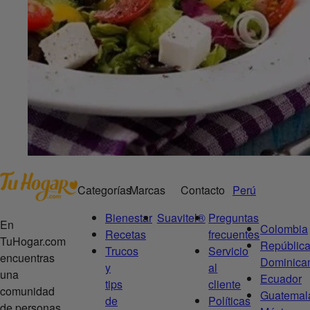
Categorías
Marcas
Contacto
Perú
Bienestar
Suavitel®
Preguntas
En
Colombia
Recetas
frecuentes
TuHogar.com
Repúblic
Trucos
Servicio
encuentras
Dominica
y
al
una
Ecuador
tips
cliente
comunidad
Guatemal
de
Políticas
de personas