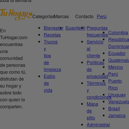
toda la semana
Categorías
Marcas
Contacto
Perú
Bienestar
Suavitel®
Preguntas
En
Colombia
Recetas
frecuentes
TuHogar.com
Repúblic
Trucos
Servicio
encuentras
Dominica
y
al
una
Ecuador
tips
cliente
comunidad
Guatemal
de
Políticas
de personas
México
limpieza
de
que como tú,
Perú
Estilo
privacidad
disfrutan de
Puerto
de
Términos
su hogar y
Rico
vida
y
sobre todo
Uruguay
condiciones
con quien lo
Venezuel
Mapa
comparten.
Brasil
de
Jamaica
sitio
Administrar