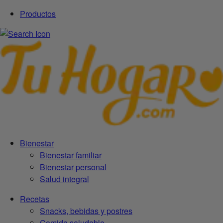
Productos
Bienestar
Bienestar familiar
Bienestar personal
Salud integral
Recetas
Snacks, bebidas y postres
Comida saludable