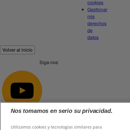
cookies
Gestionar
mis
derechos
de
datos
Volver al inicio
Siga-nos
Nos tomamos en serio su privacidad.
Utilizamos cookies y tecnologías similares para