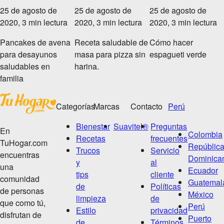
25 de agosto de
25 de agosto de
25 de agosto de
2020, 3 min lectura
2020, 3 min lectura
2020, 3 min lectura
Pancakes de avena
Receta saludable de
Cómo hacer
para desayunos
masa para pizza sin
espagueti verde
saludables en
harina.
familia
Categorías
Marcas
Contacto
Perú
Bienestar
Suavitel®
Preguntas
En
Colombia
Recetas
frecuentes
TuHogar.com
Repúblic
Trucos
Servicio
encuentras
Dominica
y
al
una
Ecuador
tips
cliente
comunidad
Guatemal
de
Políticas
de personas
México
limpieza
de
que como tú,
Perú
Estilo
privacidad
disfrutan de
Puerto
de
Términos