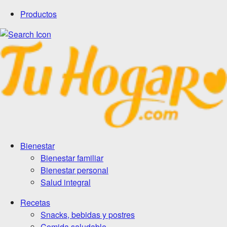
Productos
Bienestar
Bienestar familiar
Bienestar personal
Salud integral
Recetas
Snacks, bebidas y postres
Comida saludable