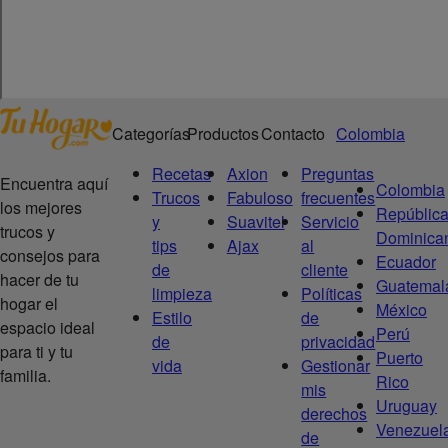
Categorías
Productos
Contacto
Colombia
Recetas
Axion
Preguntas
Encuentra aquí
Colombia
Trucos
Fabuloso
frecuentes
los mejores
Repúblic
y
Suavitel
Servicio
trucos y
Dominica
tips
Ajax
al
consejos para
Ecuador
de
cliente
hacer de tu
Guatemal
limpieza
Políticas
hogar el
México
Estilo
de
espacio ideal
Perú
de
privacidad
para ti y tu
Puerto
vida
Gestionar
familia.
Rico
mis
Uruguay
derechos
Venezuel
de