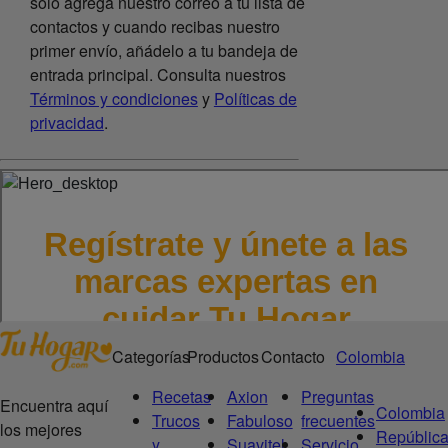
solo agrega nuestro correo a tu lista de
contactos y cuando recibas nuestro
primer envío, añádelo a tu bandeja de
entrada principal. Consulta nuestros
Términos y condiciones
y
Políticas de
privacidad
.
Categorías
Productos
Contacto
Colombia
Recetas
Axion
Preguntas
Encuentra aquí
Colombia
Trucos
Fabuloso
frecuentes
los mejores
Repúblic
y
Suavitel
Servicio