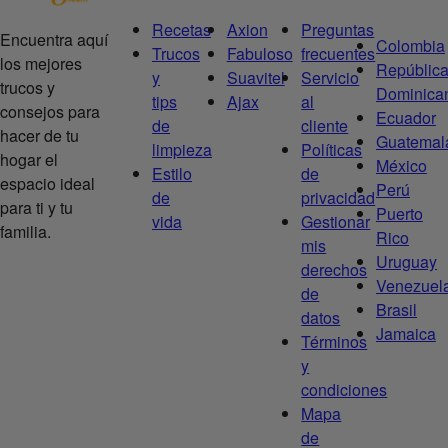
Recetas
Axion
Preguntas
Encuentra aquí
Colombia
Trucos
Fabuloso
frecuentes
los mejores
Repúblic
y
Suavitel
Servicio
trucos y
Dominica
tips
Ajax
al
consejos para
Ecuador
de
cliente
hacer de tu
Guatemal
limpieza
Políticas
hogar el
México
Estilo
de
espacio ideal
Perú
de
privacidad
para ti y tu
Puerto
vida
Gestionar
familia.
Rico
mis
Uruguay
derechos
Venezuel
de
Brasil
datos
Jamaica
Términos
y
condiciones
Mapa
de