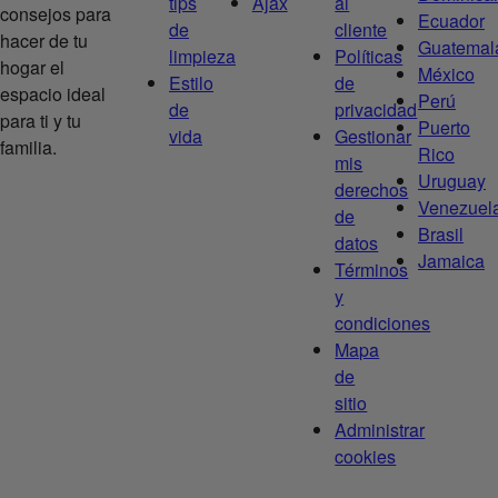
tips
Ajax
al
consejos para
Ecuador
de
cliente
hacer de tu
Guatemal
limpieza
Políticas
hogar el
México
Estilo
de
espacio ideal
Perú
de
privacidad
para ti y tu
Puerto
vida
Gestionar
familia.
Rico
mis
Uruguay
derechos
Venezuel
de
Brasil
datos
Jamaica
Términos
y
condiciones
Mapa
de
sitio
Administrar
cookies