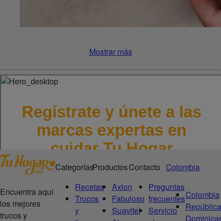
Mostrar más
Categorías
Productos
Contacto
Colombia
Recetas
Axion
Preguntas
Encuentra aquí
Colombia
Trucos
Fabuloso
frecuentes
los mejores
Repúblic
y
Suavitel
Servicio
trucos y
Dominica