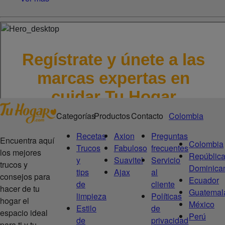
Categorías
Productos
Contacto
Colombia
Recetas
Axion
Preguntas
Encuentra aquí
Colombia
Trucos
Fabuloso
frecuentes
los mejores
Repúblic
y
Suavitel
Servicio
trucos y
Dominica
tips
Ajax
al
consejos para
Ecuador
de
cliente
hacer de tu
Guatemal
limpieza
Políticas
hogar el
México
Estilo
de
espacio ideal
Perú
de
privacidad
para ti y tu