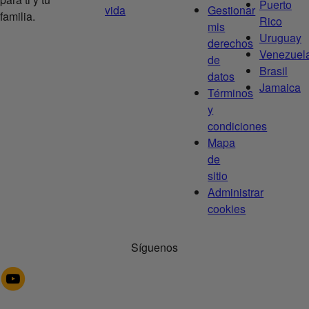
Puerto
vida
Gestionar
familia.
Rico
mis
Uruguay
derechos
Venezuel
de
Brasil
datos
Jamaica
Términos
y
condiciones
Mapa
de
sitio
Administrar
cookies
Síguenos