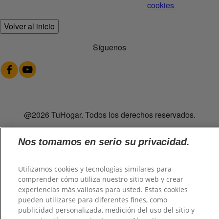
cookies
Volver al inicio
Síguenos
@2026 TuHogar. Todos los derechos reservados.
Nos tomamos en serio su privacidad.
Utilizamos cookies y tecnologías similares para
comprender cómo utiliza nuestro sitio web y crear
experiencias más valiosas para usted. Estas cookies
pueden utilizarse para diferentes fines, como
publicidad personalizada, medición del uso del sitio y