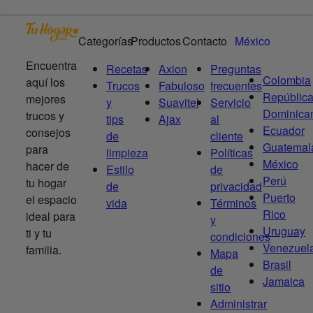
Categorías
Productos
Contacto
México
Encuentra
Recetas
Axion
Preguntas
Colombia
aquí los
Trucos
Fabuloso
frecuentes
Repúblic
mejores
y
Suavitel
Servicio
Dominica
trucos y
tips
Ajax
al
Ecuador
consejos
de
cliente
Guatemal
para
limpieza
Políticas
México
hacer de
Estilo
de
Perú
tu hogar
de
privacidad
Puerto
el espacio
vida
Términos
Rico
ideal para
y
Uruguay
ti y tu
condiciones
Venezuel
familia.
Mapa
Brasil
de
Jamaica
sitio
Administrar