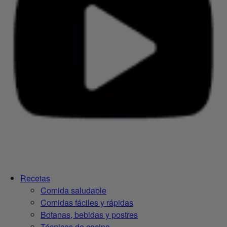
Recetas
Comida saludable
Comidas fáciles y rápidas
Botanas, bebidas y postres
Técnicas de cocina