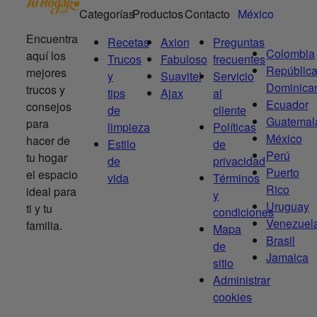
Categorías
Productos
Contacto
México
Encuentra
Recetas
Axion
Preguntas
Colombia
aquí los
Trucos
Fabuloso
frecuentes
Repúblic
mejores
y
Suavitel
Servicio
Dominica
trucos y
tips
Ajax
al
Ecuador
consejos
de
cliente
Guatemal
para
limpieza
Políticas
México
hacer de
Estilo
de
Perú
tu hogar
de
privacidad
Puerto
el espacio
vida
Términos
Rico
ideal para
y
Uruguay
ti y tu
condiciones
Venezuel
familia.
Mapa
Brasil
de
Jamaica
sitio
Administrar
cookies