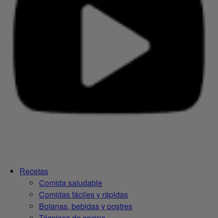
Recetas
Comida saludable
Comidas fáciles y rápidas
Botanas, bebidas y postres
Técnicas de cocina