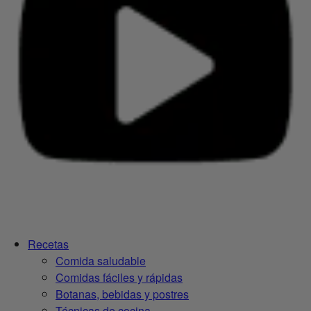
Recetas
Comida saludable
Comidas fáciles y rápidas
Botanas, bebidas y postres
Técnicas de cocina