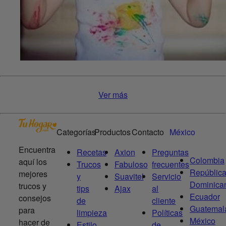
Ver más
Categorías
Productos
Contacto
México
Encuentra
Recetas
Axion
Preguntas
Colombia
aquí los
Trucos
Fabuloso
frecuentes
Repúblic
mejores
y
Suavitel
Servicio
Dominica
trucos y
tips
Ajax
al
Ecuador
consejos
de
cliente
Guatemal
para
limpieza
Políticas
México
hacer de
Estilo
de