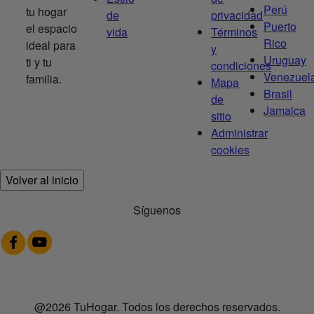
Perú
tu hogar
de
privacidad
Puerto
el espacio
vida
Términos
Rico
ideal para
y
Uruguay
ti y tu
condiciones
Venezuel
familia.
Mapa
Brasil
de
Jamaica
sitio
Administrar
cookies
Volver al inicio
Síguenos
@2026 TuHogar. Todos los derechos reservados.