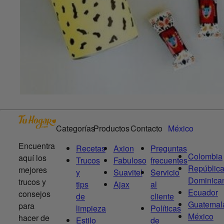
Categorías
Productos
Contacto
México
Encuentra
Recetas
Axion
Preguntas
Colombia
aquí los
Trucos
Fabuloso
frecuentes
Repúblic
mejores
y
Suavitel
Servicio
Dominica
trucos y
tips
Ajax
al
Ecuador
consejos
de
cliente
Guatemal
para
limpieza
Políticas
México
hacer de
Estilo
de