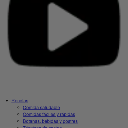
Recetas
Comida saludable
Comidas fáciles y rápidas
Botanas, bebidas y postres
Técnicas de cocina