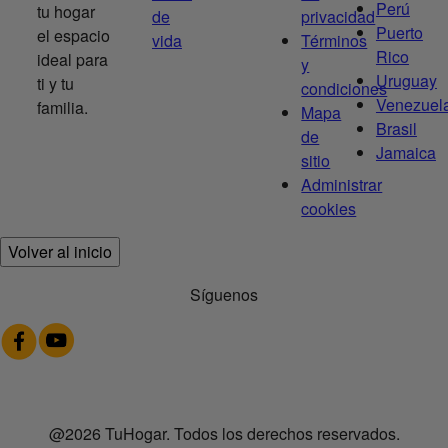
Perú
tu hogar
de
privacidad
Puerto
el espacio
vida
Términos
Rico
ideal para
y
Uruguay
ti y tu
condiciones
Venezuel
familia.
Mapa
Brasil
de
Jamaica
sitio
Administrar
cookies
Volver al inicio
Síguenos
@2026 TuHogar. Todos los derechos reservados.