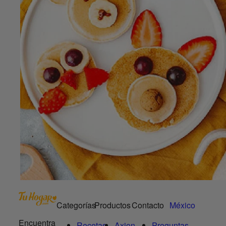
Categorías
Productos
Contacto
México
Encuentra
Recetas
Axion
Preguntas