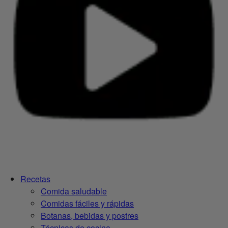
Recetas
Comida saludable
Comidas fáciles y rápidas
Botanas, bebidas y postres
Técnicas de cocina