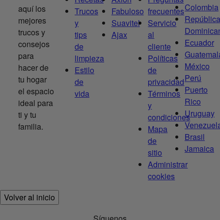
Colombia
aquí los
Trucos
Fabuloso
frecuentes
Repúblic
mejores
y
Suavitel
Servicio
Dominica
trucos y
tips
Ajax
al
Ecuador
consejos
de
cliente
Guatemal
para
limpieza
Políticas
México
hacer de
Estilo
de
Perú
tu hogar
de
privacidad
Puerto
el espacio
vida
Términos
Rico
ideal para
y
Uruguay
ti y tu
condiciones
Venezuel
familia.
Mapa
Brasil
de
Jamaica
sitio
Administrar
cookies
Volver al inicio
Síguenos