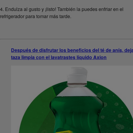
4. Endulza al gusto y ¡listo! También la puedes enfriar en el
refrigerador para tomar más tarde.
Después de disfrutar los beneficios del té de anís, dej
taza limpia con el lavatrastes líquido Axion