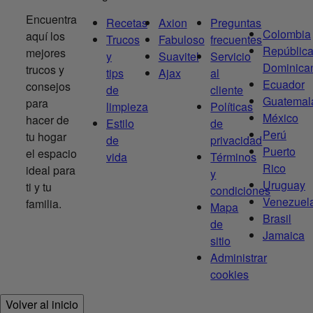
Encuentra
Recetas
Axion
Preguntas
Colombia
aquí los
Trucos
Fabuloso
frecuentes
Repúblic
mejores
y
Suavitel
Servicio
Dominica
trucos y
tips
Ajax
al
Ecuador
consejos
de
cliente
Guatemal
para
limpieza
Políticas
México
hacer de
Estilo
de
Perú
tu hogar
de
privacidad
Puerto
el espacio
vida
Términos
Rico
ideal para
y
Uruguay
ti y tu
condiciones
Venezuel
familia.
Mapa
Brasil
de
Jamaica
sitio
Administrar
cookies
Volver al inicio