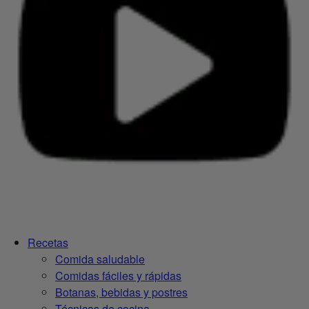
Recetas
Comida saludable
Comidas fáciles y rápidas
Botanas, bebidas y postres
Técnicas de cocina