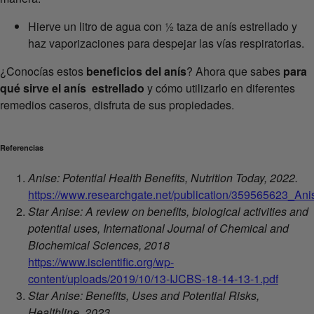
Hierve un litro de agua con ½ taza de anís estrellado y
haz vaporizaciones para despejar las vías respiratorias.
¿Conocías estos
beneficios del anís
? Ahora que sabes
para
qué sirve el anís estrellado
y cómo utilizarlo en diferentes
remedios caseros, disfruta de sus propiedades.
Referencias
Anise: Potential Health Benefits, Nutrition Today, 2022.
https://www.researchgate.net/publication/359565623_Ani
Star Anise: A review on benefits, biological activities and
potential uses, International Journal of Chemical and
Biochemical Sciences, 2018
https://www.iscientific.org/wp-
content/uploads/2019/10/13-IJCBS-18-14-13-1.pdf
Star Anise: Benefits, Uses and Potential Risks,
Healthline, 2023.