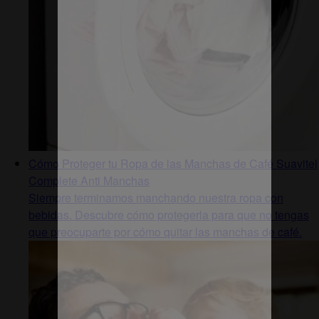
Cómo Proteger tu Ropa de las Manchas de Café Suavitel
Complete Anti Manchas
Siempre terminamos manchando nuestra ropa con
bebidas. Descubre cómo protegerla para que no tengas
que preocuparte por cómo quitar las manchas de café.