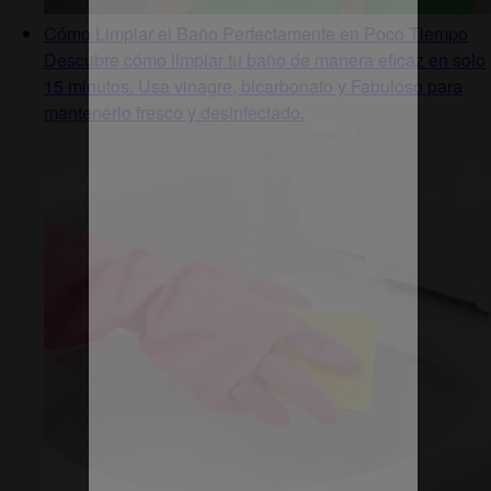
Cómo Limpiar el Baño Perfectamente en Poco Tiempo
Descubre cómo limpiar tu baño de manera eficaz en solo
15 minutos. Usa vinagre, bicarbonato y Fabuloso para
mantenerlo fresco y desinfectado.