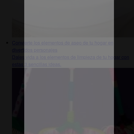
Convierte los elementos de aseo de tu hogar en
divertidos personajes
Dales vida a los elementos de limpieza de tu hogar con
estas 3 sencillas ideas.