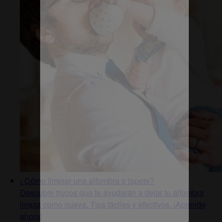
¿Cómo limpiar una alfombra o tapete?
Descubre trucos que te ayudarán a dejar tu alfombra
limpia como nueva. Tips fáciles y efectivos. ¡Aprende
ahora!