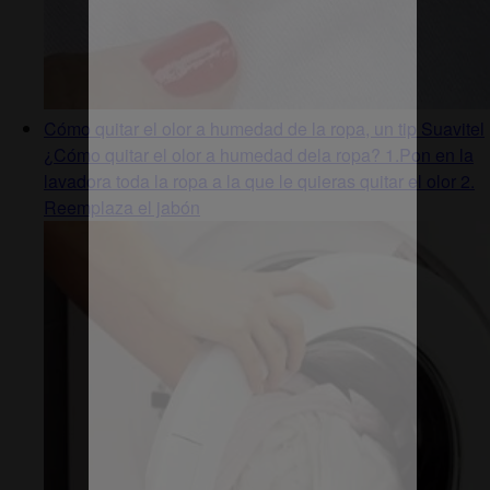
Cómo quitar el olor a humedad de la ropa, un tip Suavitel
¿Cómo quitar el olor a humedad dela ropa? 1.Pon en la
lavadora toda la ropa a la que le quieras quitar el olor 2.
Reemplaza el jabón