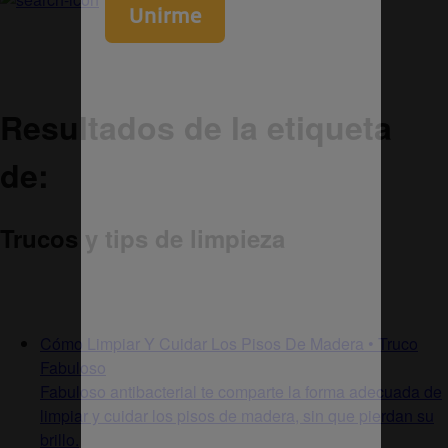
Resultados de la etiqueta
de:
Trucos y tips de limpieza
Cómo Limpiar Y Cuidar Los Pisos De Madera • Truco
Fabuloso
Fabuloso antibacterial te comparte la forma adecuada de
limpiar y cuidar los pisos de madera, sin que pierdan su
brillo.