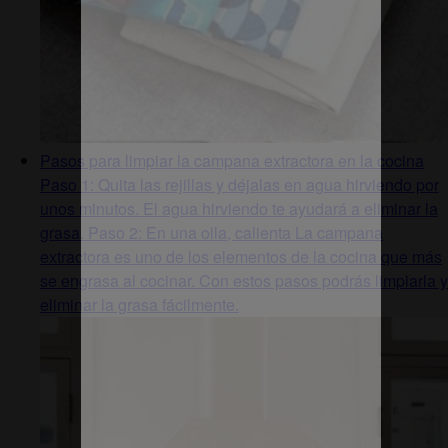
Pasos para limpiar la campana extractora en la cocina
Paso 1: Quita las rejillas y déjalas en agua hirviendo por
unos minutos. El agua hirviendo te ayudará a eliminar la
grasa. Paso 2: En una olla, calienta La campana
extractora es uno de los elementos de la cocina que más
se engrasa al cocinar. Con estos pasos podrás limpiarla y
eliminar la grasa fácilmente.