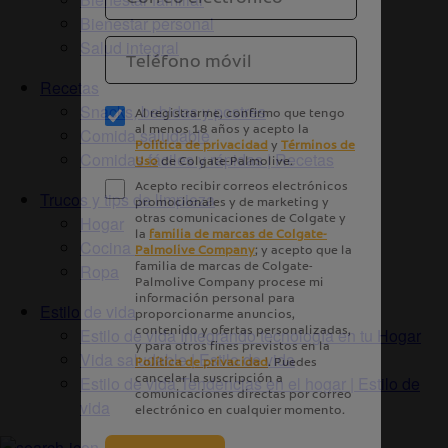
Bienestar personal
Salud integral
Recetas
Snacks, bebidas y postres
Comida saludable
Comidas fáciles y rápidas | Recetas
Trucos y tips de limpieza
Hogar
Cocina
Ropa
Estilo de vida
Estilo de vida Integrando tecnología en tu Hogar
Vida saludable | Estilo de vida
Estilo de vida Tendencias en el hogar | Estilo de
vida