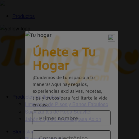
Productos
Productos de limpieza
Limpiador de Pisos y Baños Fabuloso
Suavizantes de Ropa Suavitel
Jabón Liquido Arrancagrasa Axion
Bienestar
Bienestar familiar