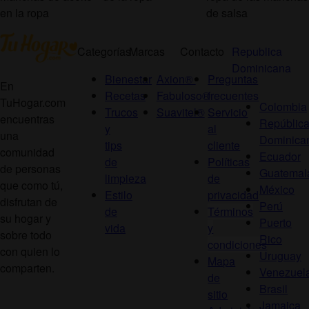
en la ropa
de salsa
Categorías
Marcas
Contacto
Republica
Dominicana
Bienestar
Axion®
Preguntas
En
Recetas
Fabuloso®
frecuentes
TuHogar.com
Colombia
Trucos
Suavitel®
Servicio
encuentras
Repúblic
y
al
una
Dominica
tips
cliente
comunidad
Ecuador
de
Políticas
de personas
Guatemal
limpieza
de
que como tú,
México
Estilo
privacidad
disfrutan de
Perú
de
Términos
su hogar y
Puerto
vida
y
sobre todo
Rico
condiciones
con quien lo
Uruguay
Mapa
comparten.
Venezuel
de
Brasil
sitio
Jamaica