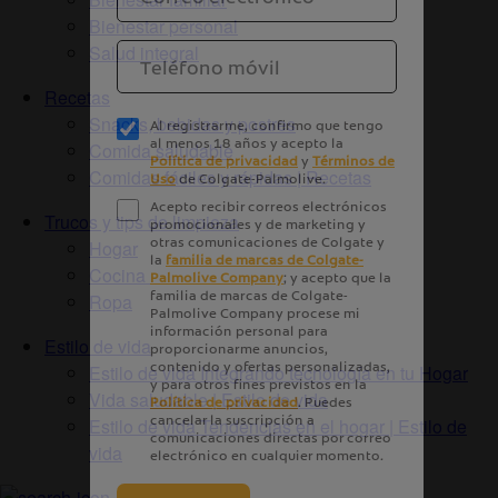
Bienestar personal
Salud integral
Recetas
Snacks, bebidas y postres
Comida saludable
Comidas fáciles y rápidas | Recetas
Trucos y tips de limpieza
Hogar
Cocina
Ropa
Estilo de vida
Estilo de vida Integrando tecnología en tu Hogar
Vida saludable | Estilo de vida
Estilo de vida Tendencias en el hogar | Estilo de
vida