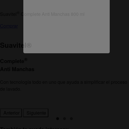
®
Suavitel
Complete Anti Manchas 800 ml
Comprar
Suavitel
®
®
Complete
Anti Manchas
Con tecnología todo en uno que ayuda a simplificar el proceso
de lavado.
Anterior
Siguiente