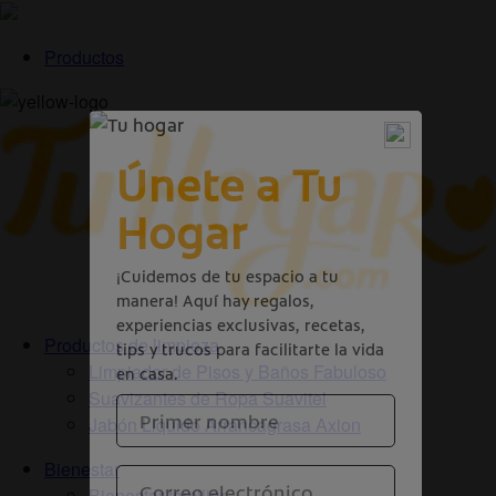
Productos
Productos de limpieza
Limpiador de Pisos y Baños Fabuloso
Suavizantes de Ropa Suavitel
Jabón Liquido Arrancagrasa Axion
Bienestar
Bienestar familiar