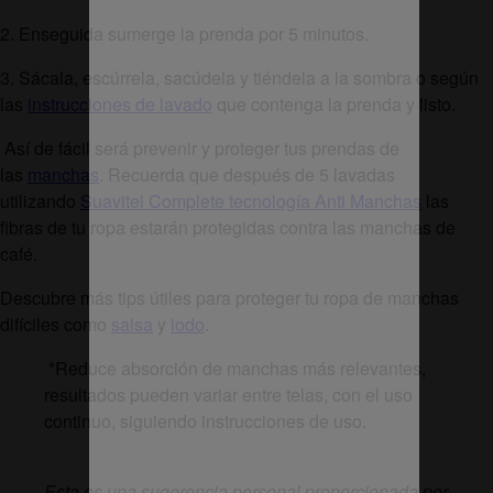
2. Enseguida sumerge la prenda por 5 minutos.
3. Sácala, escúrrela, sacúdela y tiéndela a la sombra o según
las
instrucciones de lavado
que contenga la prenda y listo.
Así de fácil será prevenir y proteger tus prendas de
las
manchas
. Recuerda que después de 5 lavadas
utilizando
Suavitel Complete tecnología Anti Manchas
las
fibras de tu ropa estarán protegidas contra las manchas de
café.
Descubre más tips útiles para proteger tu ropa de manchas
difíciles como
salsa
y
lodo
.
*Reduce absorción de manchas más relevantes,
resultados pueden variar entre telas, con el uso
continuo, siguiendo instrucciones de uso.
Esta es una sugerencia personal proporcionada por