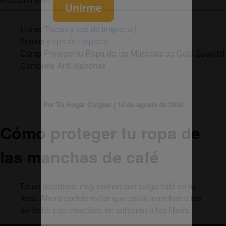
Home
Trucos y tips de limpieza |
Trucos y tips de limpieza
Cómo Proteger tu Ropa de las Manchas de Café Suavitel
Complete Anti Manchas
Por Tu Hogar Colgate | 18 de agosto de 2020
Cómo proteger tu ropa de
las manchas de café
Es un accidente muy común que caiga café en tu
ropa. Ahora podrás evitar que estas manchas o las
de leche con chocolate se adhieran a las fibras.