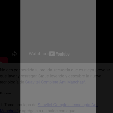
No des por perdida tu prenda, recuerda que es mejor prevenir
que lavar y restregar. Sigue leyendo y descubre la nueva
tecnología de
Suavitel Complete Anti Manchas*
.
Proceso:
1. Toma una tapa de
Suavitel Complete tecnología Anti
Manchas*
y agrégala a un balde con agua.