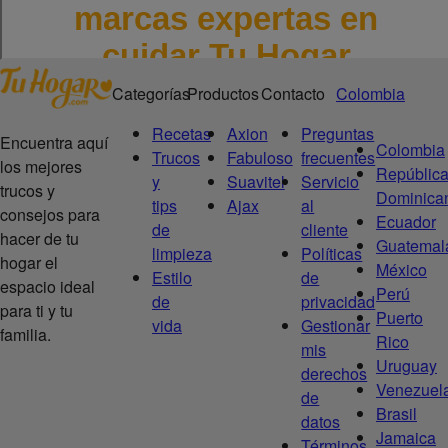
Categorías
Productos
Contacto
Colombia
Recetas
Axion
Preguntas
Encuentra aquí
Colombia
Trucos
Fabuloso
frecuentes
los mejores
Repúblic
y
Suavitel
Servicio
trucos y
Dominica
tips
Ajax
al
consejos para
Ecuador
de
cliente
hacer de tu
Guatemal
limpieza
Políticas
hogar el
México
Estilo
de
espacio ideal
Perú
de
privacidad
para ti y tu
Puerto
vida
Gestionar
familia.
Rico
mis
Uruguay
derechos
Venezuel
de
Brasil
datos
Jamaica
Términos