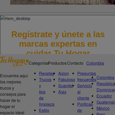
Categorías
Productos
Contacto
Colombia
Recetas
Axion
Preguntas
Encuentra aquí
Colombia
Trucos
Fabuloso
frecuentes
los mejores
Repúblic
y
Suavitel
Servicio
trucos y
Dominica
tips
Ajax
al
consejos para
Ecuador
de
cliente
hacer de tu
Guatemal
limpieza
Políticas
hogar el
México
Estilo
de
espacio ideal
Perú