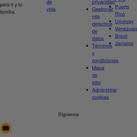
de
privacidad
para ti y tu
Puerto
vida
Gestionar
familia.
Rico
mis
Uruguay
derechos
Venezuel
de
Brasil
datos
Jamaica
Términos
y
condiciones
Mapa
de
sitio
Administrar
cookies
Síguenos