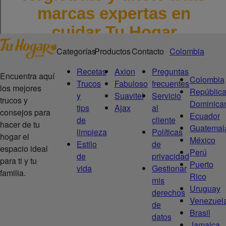
Categorías
Productos
Contacto
Colombia
Recetas
Axion
Preguntas
Encuentra aquí
Colombia
Trucos
Fabuloso
frecuentes
los mejores
Repúblic
y
Suavitel
Servicio
trucos y
Dominica
tips
Ajax
al
consejos para
Ecuador
de
cliente
hacer de tu
Guatemal
limpieza
Políticas
hogar el
México
Estilo
de
espacio ideal
Perú
de
privacidad
para ti y tu
Puerto
vida
Gestionar
familia.
Rico
mis
Uruguay
derechos
Venezuel
de
Brasil
datos
Jamaica