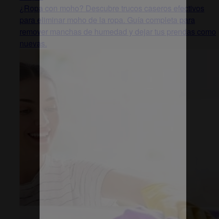
¿Ropa con moho? Descubre trucos caseros efectivos
para eliminar moho de la ropa. Guía completa para
remover manchas de humedad y dejar tus prendas como
nuevas.