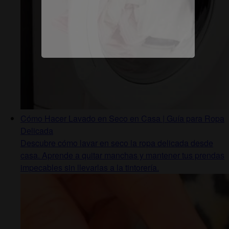
Cómo Hacer Lavado en Seco en Casa | Guía para Ropa
Delicada
Descubre cómo lavar en seco la ropa delicada desde
casa. Aprende a quitar manchas y mantener tus prendas
impecables sin llevarlas a la tintorería.