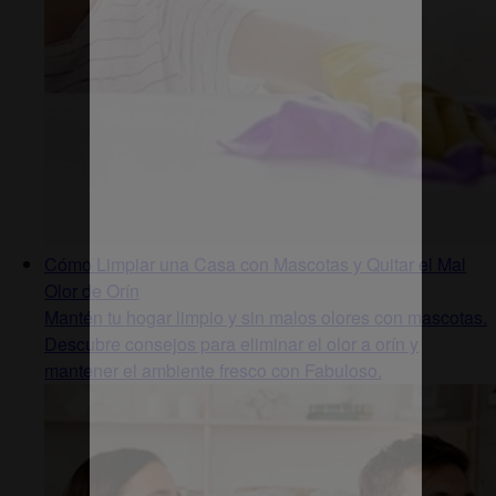
Cómo Limpiar una Casa con Mascotas y Quitar el Mal
Olor de Orín
Mantén tu hogar limpio y sin malos olores con mascotas.
Descubre consejos para eliminar el olor a orín y
mantener el ambiente fresco con Fabuloso.