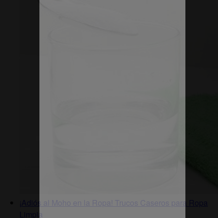
¡Adiós al Moho en la Ropa! Trucos Caseros para Ropa
Limpia