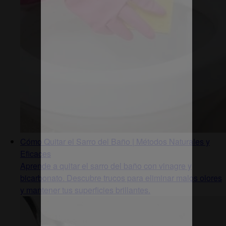
Cómo Quitar el Sarro del Baño | Métodos Naturales y
Eficaces
Aprende a quitar el sarro del baño con vinagre y
bicarbonato. Descubre trucos para eliminar malos olores
y mantener tus superficies brillantes.