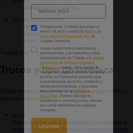
Comidas fáciles y rápidas
Trucos y tips de limpieza
Hogar
Cocina
Ropa
Trucos y tips de limpieza
Disfruta el tiempo para cocinar y aprende a preparar platillos
deliciosos y saludables.
Hogar
Descubre trucos para la limpieza del hogar: aprende a
limpiar tu casa a fondo, mantener el orden y desinfectar