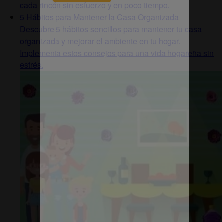
cada rincón sin esfuerzo y en poco tiempo.
5 Hábitos para Mantener la Casa Organizada
Descubre 5 hábitos sencillos para mantener tu casa
organizada y mejorar el ambiente en tu hogar.
Implementa estos consejos para una vida hogareña sin
estrés.