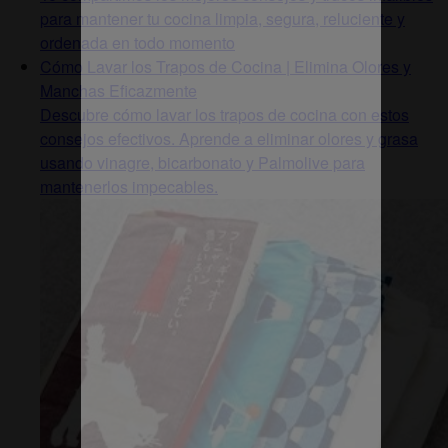
para mantener tu cocina limpia, segura, reluciente y
ordenada en todo momento
Cómo Lavar los Trapos de Cocina | Elimina Olores y
Manchas Eficazmente
Descubre cómo lavar los trapos de cocina con estos
consejos efectivos. Aprende a eliminar olores y grasa
usando vinagre, bicarbonato y Palmolive para
mantenerlos impecables.