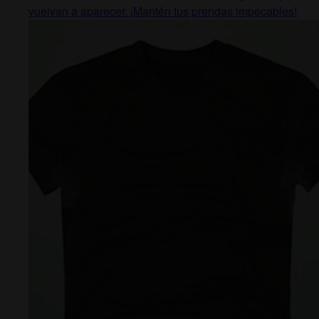
vuelvan a aparecer. ¡Mantén tus prendas impecables!