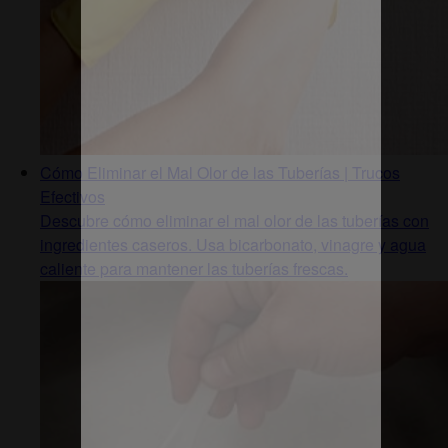
Cómo Eliminar el Mal Olor de las Tuberías | Trucos
Efectivos
Descubre cómo eliminar el mal olor de las tuberías con
ingredientes caseros. Usa bicarbonato, vinagre y agua
caliente para mantener las tuberías frescas.