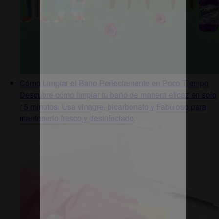
Cómo Limpiar el Baño Perfectamente en Poco Tiempo
Descubre cómo limpiar tu baño de manera eficaz en solo
15 minutos. Usa vinagre, bicarbonato y Fabuloso para
mantenerlo fresco y desinfectado.