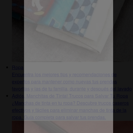
Ropa
Encuentra los mejores tips y recomendaciones de
expertos para mantener como nuevas tus prendas
favoritas y las de tu familia, durante y después del lavado
Adiós, Manchitas de Tinta! Trucos para Salvar Tu Ropa
¿Manchas de tinta en tu ropa? Descubre trucos caseros
efectivos y fáciles para eliminar manchas de tinta de la
ropa. Guía completa para salvar tus prendas.