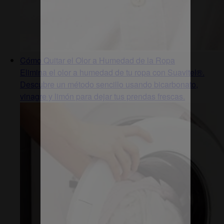
Cómo Quitar el Olor a Humedad de la Ropa
Elimina el olor a humedad de tu ropa con Suavitel®.
Descubre un método sencillo usando bicarbonato,
vinagre y limón para dejar tus prendas frescas.