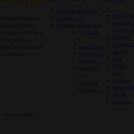
Palmolive®
Políticas
Colombia
Suavitel®
de
Encuentra aquí los
Repúblic
Fabuloso®
privacidad
mejores trucos y
Dominica
Términos
consejos para hacer
Ecuador
y
de tu hogar el
Guatemal
condiciones
espacio ideal para ti
México
Administrar
y tu familia.
Perú
cookies
Puerto
Gestionar
Rico
mis
Uruguay
derechos
Venezuel
de datos
Brasil
Jamaica
Volver al inicio