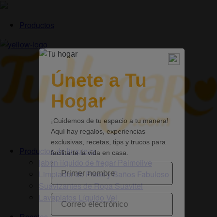
Productos
Productos de limpieza
jabón líquido de fregar Palmolive
Limpiador de Pisos y Baños Fabuloso
Suavizantes de Ropa Suavitel
Lavaplatos Líquido Vel
Recetas