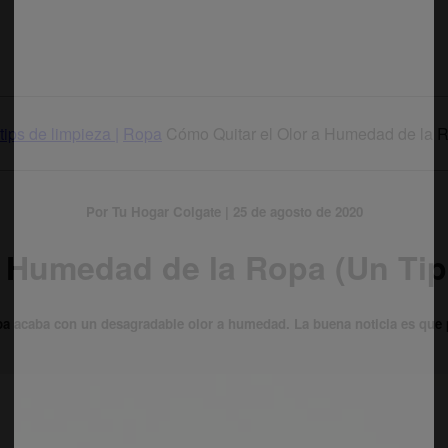
tips de limpieza |
Ropa
Cómo Quitar el Olor a Humedad de la 
Por Tu Hogar Colgate | 25 de agosto de 2020
a Humedad de la Ropa (Un Tip
opa acaba con un desagradable olor a humedad. La buena noticia es que