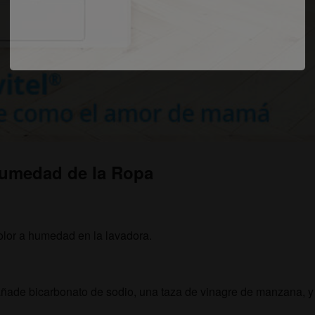
 Humedad de la Ropa
 olor a humedad en la lavadora.
 añade bicarbonato de sodio, una taza de vinagre de manzana, y 