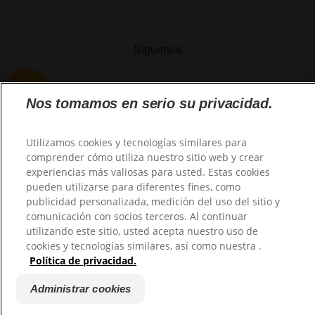
Síguenos
Nos tomamos en serio su privacidad.
Utilizamos cookies y tecnologías similares para
comprender cómo utiliza nuestro sitio web y crear
@2026 TuHogar. Todos los derechos reservados.
experiencias más valiosas para usted. Estas cookies
pueden utilizarse para diferentes fines, como
publicidad personalizada, medición del uso del sitio y
comunicación con socios terceros. Al continuar
utilizando este sitio, usted acepta nuestro uso de
cookies y tecnologías similares, así como nuestra .
Política de privacidad.
Administrar cookies