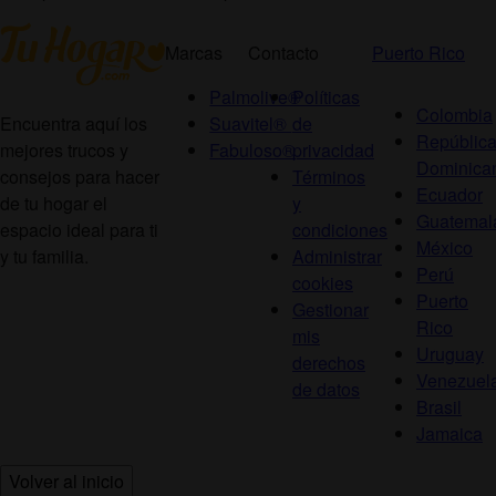
Marcas
Contacto
Puerto Rico
Palmolive®
Políticas
Colombia
Suavitel®
de
Encuentra aquí los
Repúblic
Fabuloso®
privacidad
mejores trucos y
Dominica
Términos
consejos para hacer
Ecuador
y
de tu hogar el
Guatemal
condiciones
espacio ideal para ti
México
Administrar
y tu familia.
Perú
cookies
Puerto
Gestionar
Rico
mis
Uruguay
derechos
Venezuel
de datos
Brasil
Jamaica
Volver al inicio