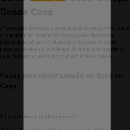
Desde Casa
¿Tienes ropa delicada y quieres que se mantenga como nueva
sin llevarla a la tintorería? No te preocupes, desde casa
puedes quitar el mal olor, suciedad y manchas, cuidando
piezas especiales sin complicarte. Aprende cómo separar la
ropa y los pasos para hacer un lavado en seco casero.
Pasos para Hacer Lavado en Seco en
Casa:
1. Lee la Etiqueta Cuidadosamente
Verifica si la prenda requiere lavado en seco. Revisa los