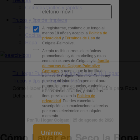
Comidas fáciles y rápidas
Trucos y tips de limpieza
Hogar
Cocina
Ropa
Tu Hogar Puerto Rico • Bienvenidos a Tu Hogar
Trucos y tips de limpieza |
Ropa
Cómo Hacer Lavado en Seco en Casa | Guía para Ropa
Delicada
Por Tu Hogar Colgate | 25 de agosto de 2020
Cómo Lavar en Seco la Ropa