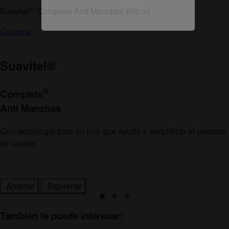
®
Suavitel
Complete Anti Manchas 800 ml
Comprar
Suavitel
®
®
Complete
Anti Manchas
Con tecnología todo en uno que ayuda a simplificar el proceso
de lavado.
Anterior
Siguiente
También te puede interesar: