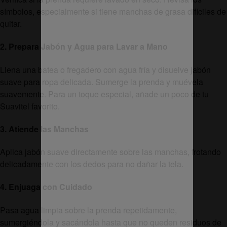
símbolos, especialmente si tiene manchas de grasa difíciles de
quitar.
2. Prepara Jabón y Agua para Lavar a Mano
Llena una batea o fregadero con agua fría y disuelve jabón
suave para ropa delicada. Sumerge la prenda y muévela
suavemente. Para un toque especial, añade un poco de tu
Suavitel favorito.
3. Atiende las Manchas
Aplica jabón suave directamente sobre las manchas, frotando
delicadamente con los dedos para no dañar la tela.
4. Enjuaga con Cuidado
Pasa agua limpia sobre la prenda repetidamente,
sumergiéndola y sacándola hasta que no queden residuos de