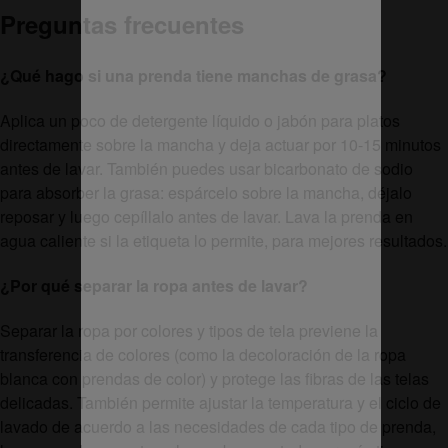
Preguntas frecuentes
¿Qué hago si una prenda tiene manchas de grasa?
Aplica un poco de detergente líquido o jabón para platos
directamente sobre la mancha y deja actuar por 10-15 minutos
antes de lavar. También puedes usar bicarbonato de sodio
para absorber la grasa: espárcelo sobre la mancha, déjalo
reposar y luego cepíllalo antes de lavar. Lava la prenda en
agua caliente si la etiqueta lo permite, para mejores resultados.
¿Por qué separar la ropa antes de lavar?
Separar la ropa por colores y tipos de tela previene la
transferencia de colores (como la decoloración de la ropa
blanca con prendas de color) y protege las fibras de las telas
delicadas. También permite ajustar la temperatura y el ciclo de
lavado de acuerdo a las necesidades de cada tipo de prenda,