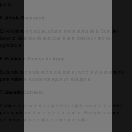
jabón.
5. Añade Suavizante
En el último enjuague, añade media tapita de tu Suavitel
favorito. Además de suavizar la tela, dejará un aroma
agradable.
6. Elimina el Exceso de Agua
Extiende la prenda sobre una toalla y enróllala suavemente
para retirar el exceso de agua sin estrujarla.
7. Secado Correcto
Cuelga la prenda en un gancho y déjala secar a la sombra
para mantener el color y la tela intactos. Para piezas muy
delicadas, seca en plano sobre una toalla