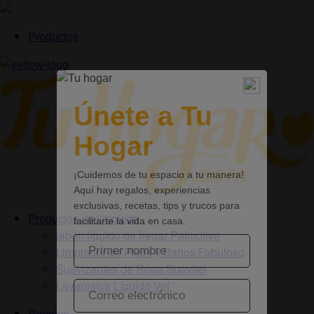
Productos
Productos de limpieza
jabón líquido de fregar Palmolive
Limpiador de Pisos y Baños Fabuloso
Suavizantes de Ropa Suavitel
Lavaplatos Líquido Vel
Recetas