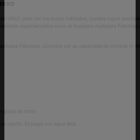
uevo
r difícil, pero con los trucos indicados, puedes lograr resulta
productos especializados como el limpiador multiusos Fabuloso
tiusos Fabuloso, conocido por su capacidad de eliminar el 99
n gotas de limón.
un cepillo. Enjuaga con agua tibia.