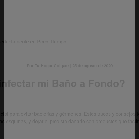
Perfectamente en Poco Tiempo
Por Tu Hogar Colgate | 25 de agosto de 2020
infectar mi Baño a Fondo?
ial para evitar bacterias y gérmenes. Estos trucos y consejos 
as esquinas, y dejar el piso sin dañarlo con productos que facili