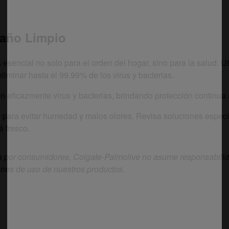
Baño Limpio
sencial no solo para el orden del hogar, sino para la salud. Ut
 eliminar hasta el 99.99% de los virus y bacterias.
eficazmente virus y bacterias, brindando protección continua a
e para evitar humedad y malos olores. Revisa soluciones específ
é fresco.
 por consumidores, Colgate-Palmolive no asume responsabilida
ones de uso de nuestros productos.