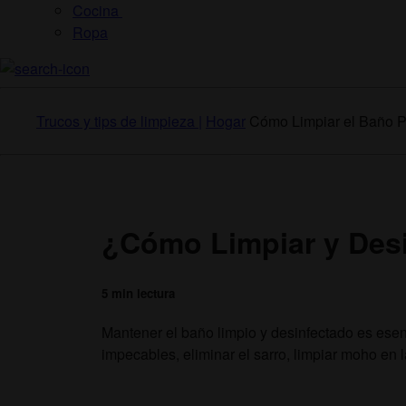
Cocina
Ropa
Trucos y tips de limpieza |
Hogar
Cómo Limpiar el Baño 
¿Cómo Limpiar y Des
5 min lectura
Mantener el baño limpio y desinfectado es esenc
impecables, eliminar el sarro, limpiar moho en l