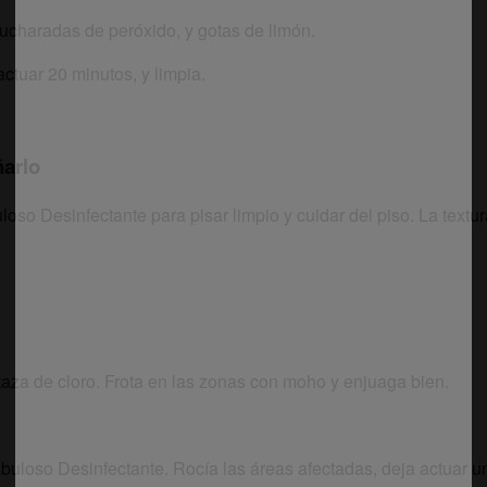
ucharadas de peróxido, y gotas de limón.
actuar 20 minutos, y limpia.
ñarlo
loso Desinfectante para pisar limpio y cuidar del piso. La text
taza de cloro. Frota en las zonas con moho y enjuaga bien.
abuloso Desinfectante. Rocía las áreas afectadas, deja actuar u