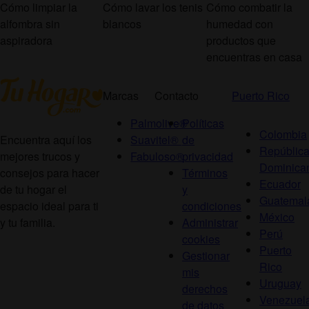
Cómo limpiar la
Cómo lavar los tenis
Cómo combatir la
alfombra sin
blancos
humedad con
aspiradora
productos que
encuentras en casa
Marcas
Contacto
Puerto Rico
Palmolive®
Políticas
Colombia
Suavitel®
de
Encuentra aquí los
Repúblic
Fabuloso®
privacidad
mejores trucos y
Dominica
Términos
consejos para hacer
Ecuador
y
de tu hogar el
Guatemal
condiciones
espacio ideal para ti
México
Administrar
y tu familia.
Perú
cookies
Puerto
Gestionar
Rico
mis
Uruguay
derechos
Venezuel
de datos