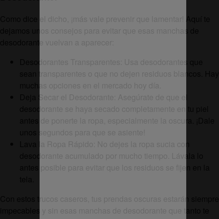
Como dice el dicho, ¡más vale prevenir que lamentar! Aquí te
dejamos unos consejos para evitar que esas manchas de
desodorante vuelvan a aparecer:
Desodorantes Transparentes: Usa desodorantes que
sean transparentes o que no dejen residuos blancos. Hay
muchas opciones en el mercado hoy día.
Deja Secar el Desodorante: Asegúrate de que el
desodorante se haya secado completamente en tu piel
antes de ponerte la ropa, especialmente la oscura. ¡Dale
unos segundos para que se asiente!
Lava la Ropa Rápido: No dejes la ropa sucia con
desodorante acumulado por mucho tiempo. Lávala lo
antes posible para evitar que los residuos se fijen en la
tela.
Con estos trucos caseros, tus prendas oscuras estarán siempre
impecables y sin esas manchas de desodorante que tanto te