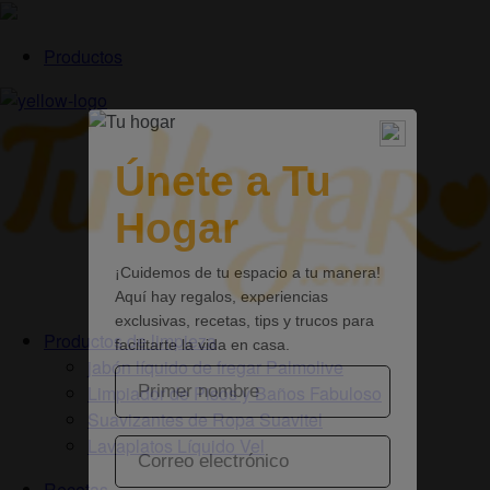
Productos
Productos de limpieza
jabón líquido de fregar Palmolive
Limpiador de Pisos y Baños Fabuloso
Suavizantes de Ropa Suavitel
Lavaplatos Líquido Vel
Recetas