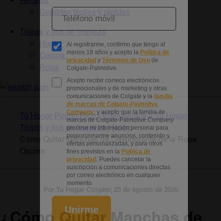
Comidas fáciles y rápidas
Trucos y tips de limpieza
Hogar
Cocina
Ropa
Tu Hogar Puerto Rico • Bienvenidos a Tu Hogar
Trucos y tips de limpieza |
Ropa
Cómo Quitar Manchas de Desodorante de la Ropa
Oscura
Por Tu Hogar Colgate| 25 de agosto de 2020
¿Cómo Quitar Manchas de