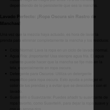
dependiendo de lo persistente que sea la mancha.
Lavado Perfecto: ¡Ropa Oscura sin Rastro de
Manchas!
Una vez que la mezcla haya actuado, es hora de lavar la
prenda para eliminar completamente la mancha y los residuos:
Ciclo Normal: Lava la ropa en un ciclo de lavado normal.
Agua Fría: ¡Importante! Usa siempre agua fría. El agua
caliente puede hacer que la mancha se fije más en la
tela, especialmente en ropa oscura.
Detergente para Oscuros: Utiliza un detergente
específico para ropa oscura. Esto ayuda a proteger el
color de tus prendas y a evitar que se descoloren con el
lavado.
Suavitel® o Suavizante: Puedes añadir tu suavizante de
ropa favorito, como Suavitel®, para dejar la ropa suave y
con un aroma rico.