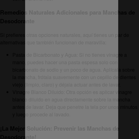
Remedios Naturales Adicionales para Manchas de
Desodorante
Si prefieres otras opciones naturales, aquí tienes un par de
alternativas que también funcionan de maravilla:
Pasta de Bicarbonato y Agua: Si no tienes vinagre a
mano, puedes hacer una pasta espesa solo con
bicarbonato de sodio y un poco de agua. Aplícala sobre
la mancha, frótala suavemente con un cepillo de dientes
viejo (limpio, claro) y déjala actuar antes de lavar.
Vinagre Blanco Diluido: Otra opción es aplicar vinagre
blanco diluido en agua directamente sobre la mancha
antes de lavar. Deja que penetre la tela por unos minutos
y luego procede al lavado.
¡La Mejor Solución: Prevenir las Manchas de
Desodorante!