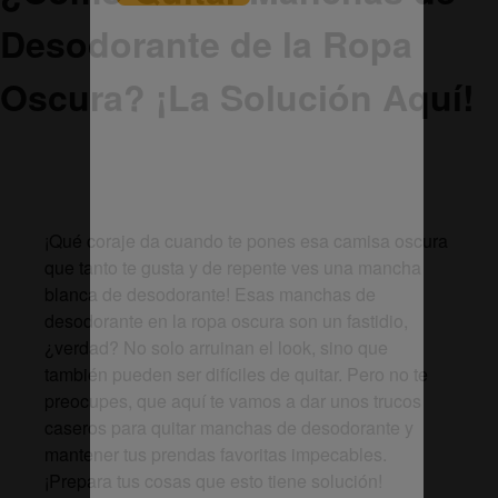
Desodorante de la Ropa
Oscura? ¡La Solución Aquí!
¡Qué coraje da cuando te pones esa camisa oscura
que tanto te gusta y de repente ves una mancha
blanca de desodorante! Esas manchas de
desodorante en la ropa oscura son un fastidio,
¿verdad? No solo arruinan el look, sino que
también pueden ser difíciles de quitar. Pero no te
preocupes, que aquí te vamos a dar unos trucos
caseros para quitar manchas de desodorante y
mantener tus prendas favoritas impecables.
¡Prepara tus cosas que esto tiene solución!