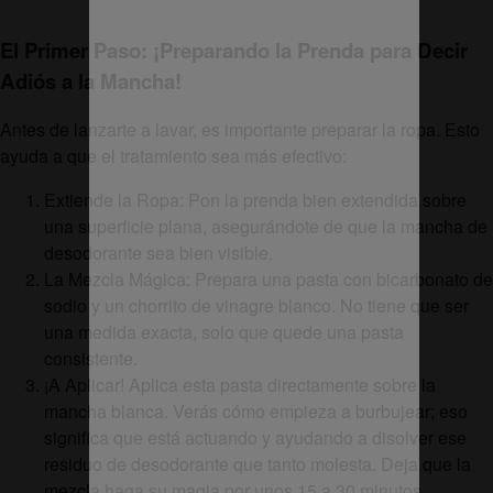
El Primer Paso: ¡Preparando la Prenda para Decir
Adiós a la Mancha!
Antes de lanzarte a lavar, es importante preparar la ropa. Esto
ayuda a que el tratamiento sea más efectivo:
Extiende la Ropa: Pon la prenda bien extendida sobre
una superficie plana, asegurándote de que la mancha de
desodorante sea bien visible.
La Mezcla Mágica: Prepara una pasta con bicarbonato de
sodio y un chorrito de vinagre blanco. No tiene que ser
una medida exacta, solo que quede una pasta
consistente.
¡A Aplicar! Aplica esta pasta directamente sobre la
mancha blanca. Verás cómo empieza a burbujear; eso
significa que está actuando y ayudando a disolver ese
residuo de desodorante que tanto molesta. Deja que la
mezcla haga su magia por unos 15 a 30 minutos,