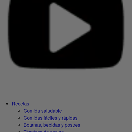
Recetas
Comida saludable
Comidas fáciles y rápidas
Botanas, bebidas y postres
Técnicas de cocina