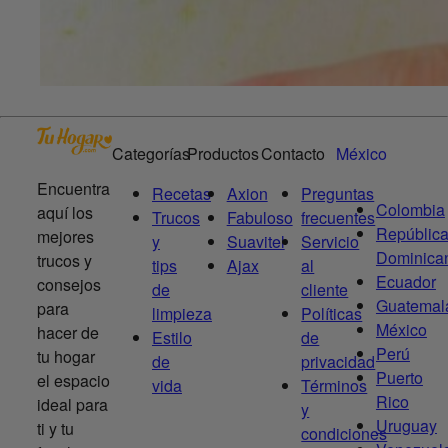
Categorías
Productos
Contacto
México
Encuentra
Recetas
Axion
Preguntas
Colombia
aquí los
Trucos
Fabuloso
frecuentes
Repúblic
mejores
y
Suavitel
Servicio
Dominica
trucos y
tips
Ajax
al
Ecuador
consejos
de
cliente
Guatemal
para
limpieza
Políticas
México
hacer de
Estilo
de
Perú
tu hogar
de
privacidad
Puerto
el espacio
vida
Términos
Rico
ideal para
y
Uruguay
ti y tu
condiciones