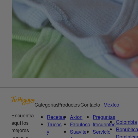
Categorías
Productos
Contacto
México
Encuentra
Recetas
Axion
Preguntas
Colombia
aquí los
Trucos
Fabuloso
frecuentes
Repúblic
mejores
y
Suavitel
Servicio
Dominica
trucos y