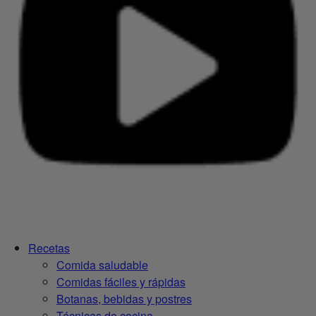
Recetas
Comida saludable
Comidas fáciles y rápidas
Botanas, bebidas y postres
Técnicas de cocina