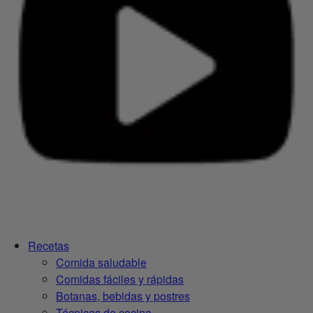
Recetas
Comida saludable
Comidas fáciles y rápidas
Botanas, bebidas y postres
Técnicas de cocina