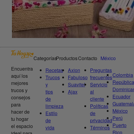
Categorías
Productos
Contacto
México
Encuentra
Recetas
Axion
Preguntas
Colombia
aquí los
Trucos
Fabuloso
frecuentes
Repúblic
mejores
y
Suavitel
Servicio
Dominica
trucos y
tips
Ajax
al
Ecuador
consejos
de
cliente
Guatemal
para
limpieza
Políticas
México
hacer de
Estilo
de
Perú
tu hogar
de
privacidad
Puerto
el espacio
vida
Términos
Rico
ideal para