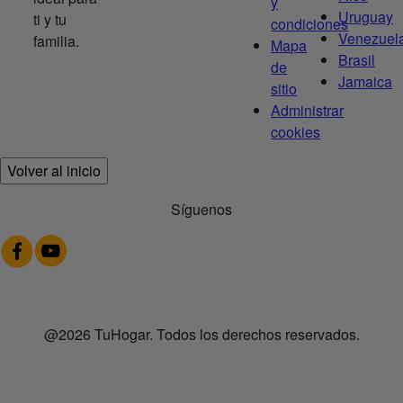
y
Uruguay
ti y tu
condiciones
Venezuel
familia.
Mapa
Brasil
de
Jamaica
sitio
Administrar
cookies
Volver al inicio
Síguenos
@2026 TuHogar. Todos los derechos reservados.