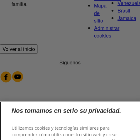
Venezuel
familia.
Mapa
Brasil
de
Jamaica
sitio
Administrar
cookies
Volver al inicio
Síguenos
@2026 TuHogar. Todos los derechos reservados.
Nos tomamos en serio su privacidad.
Utilizamos cookies y tecnologías similares para
comprender cómo utiliza nuestro sitio web y crear