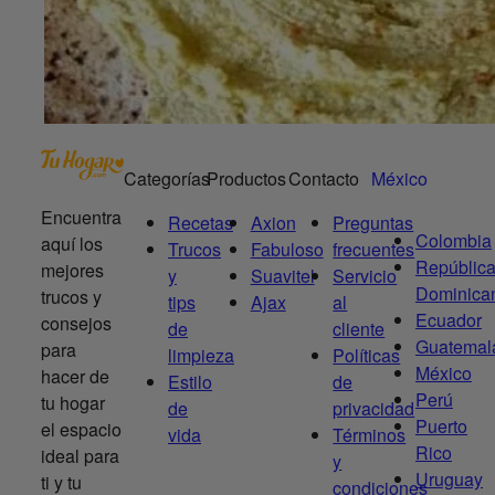
Categorías
Productos
Contacto
México
Encuentra
Recetas
Axion
Preguntas
Colombia
aquí los
Trucos
Fabuloso
frecuentes
Repúblic
mejores
y
Suavitel
Servicio
Dominica
trucos y
tips
Ajax
al
Ecuador
consejos
de
cliente
Guatemal
para
limpieza
Políticas
México
hacer de
Estilo
de
Perú
tu hogar
de
privacidad
Puerto
el espacio
vida
Términos
Rico
ideal para
y
Uruguay
ti y tu
condiciones