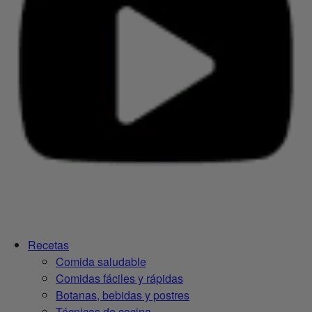
Recetas
Comida saludable
Comidas fáciles y rápidas
Botanas, bebidas y postres
Técnicas de cocina