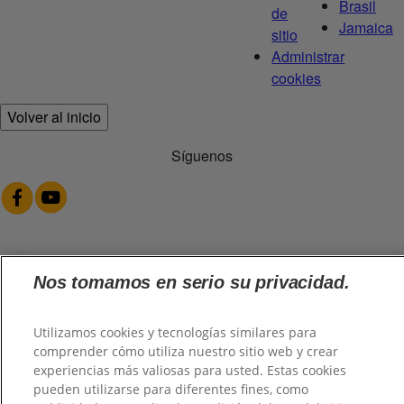
Brasil
de
Jamaica
sitio
Administrar
cookies
Volver al inicio
Síguenos
@2026 TuHogar. Todos los derechos reservados.
Nos tomamos en serio su privacidad.
Utilizamos cookies y tecnologías similares para
comprender cómo utiliza nuestro sitio web y crear
experiencias más valiosas para usted. Estas cookies
pueden utilizarse para diferentes fines, como