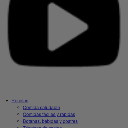
Recetas
Comida saludable
Comidas fáciles y rápidas
Botanas, bebidas y postres
Técnicas de cocina