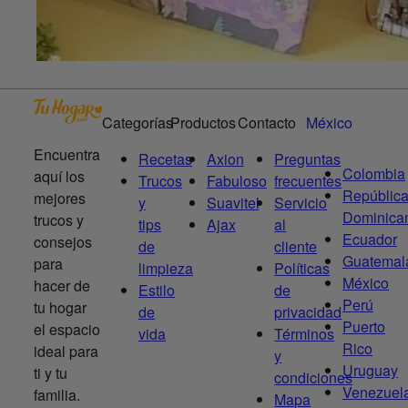
Categorías
Productos
Contacto
México
Encuentra
Recetas
Axion
Preguntas
Colombia
aquí los
Trucos
Fabuloso
frecuentes
Repúblic
mejores
y
Suavitel
Servicio
Dominica
trucos y
tips
Ajax
al
Ecuador
consejos
de
cliente
Guatemal
para
limpieza
Políticas
México
hacer de
Estilo
de
Perú
tu hogar
de
privacidad
Puerto
el espacio
vida
Términos
Rico
ideal para
y
Uruguay
ti y tu
condiciones
Venezuel
familia.
Mapa