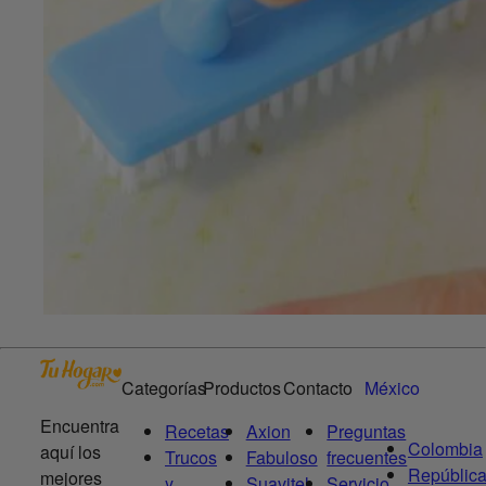
Categorías
Productos
Contacto
México
Encuentra
Recetas
Axion
Preguntas
Colombia
aquí los
Trucos
Fabuloso
frecuentes
Repúblic
mejores
y
Suavitel
Servicio