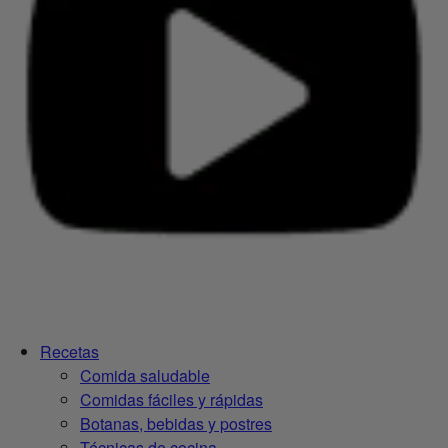
Recetas
Comida saludable
Comidas fáciles y rápidas
Botanas, bebidas y postres
Técnicas de cocina