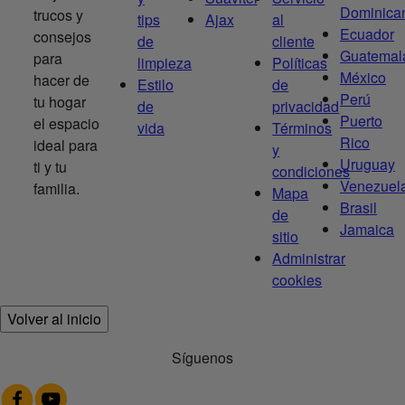
Dominica
trucos y
tips
Ajax
al
Ecuador
consejos
de
cliente
Guatemal
para
limpieza
Políticas
México
hacer de
Estilo
de
Perú
tu hogar
de
privacidad
Puerto
el espacio
vida
Términos
Rico
ideal para
y
Uruguay
ti y tu
condiciones
Venezuel
familia.
Mapa
Brasil
de
Jamaica
sitio
Administrar
cookies
Volver al inicio
Síguenos