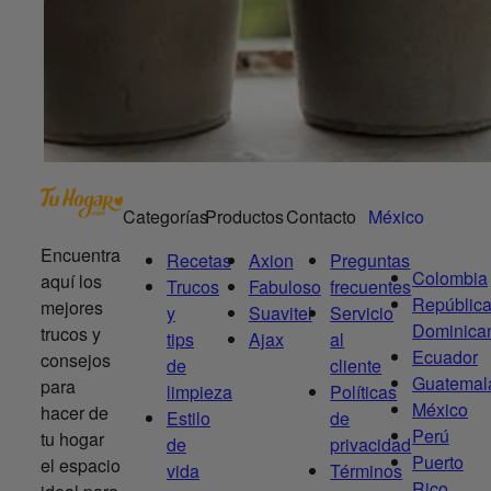
Categorías
Productos
Contacto
México
Encuentra
Recetas
Axion
Preguntas
Colombia
aquí los
Trucos
Fabuloso
frecuentes
Repúblic
mejores
y
Suavitel
Servicio
Dominica
trucos y
tips
Ajax
al
Ecuador
consejos
de
cliente
Guatemal
para
limpieza
Políticas
México
hacer de
Estilo
de
Perú
tu hogar
de
privacidad
Puerto
el espacio
vida
Términos
Rico