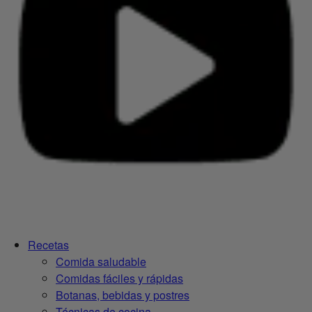
Recetas
Comida saludable
Comidas fáciles y rápidas
Botanas, bebidas y postres
Técnicas de cocina