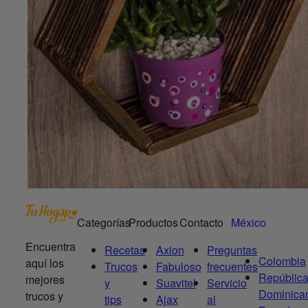
Categorías
Productos
Contacto
México
Encuentra
Recetas
Axion
Preguntas
Colombia
aquí los
Trucos
Fabuloso
frecuentes
Repúblic
mejores
y
Suavitel
Servicio
Dominica
trucos y
tips
Ajax
al