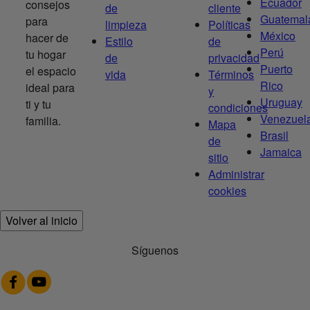
Ecuador
consejos
de
cliente
Guatemal
para
limpieza
Políticas
México
hacer de
Estilo
de
Perú
tu hogar
de
privacidad
Puerto
el espacio
vida
Términos
Rico
ideal para
y
Uruguay
ti y tu
condiciones
Venezuel
familia.
Mapa
Brasil
de
Jamaica
sitio
Administrar
cookies
Volver al inicio
Síguenos