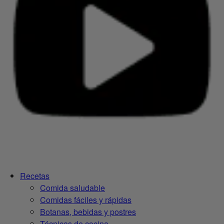
Recetas
Comida saludable
Comidas fáciles y rápidas
Botanas, bebidas y postres
Técnicas de cocina