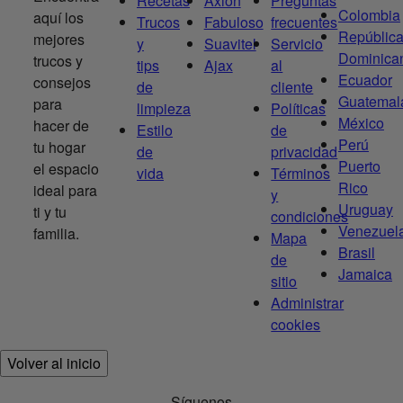
Recetas
Axion
Preguntas
Colombia
aquí los
Trucos
Fabuloso
frecuentes
Repúblic
mejores
y
Suavitel
Servicio
Dominica
trucos y
tips
Ajax
al
Ecuador
consejos
de
cliente
Guatemal
para
limpieza
Políticas
México
hacer de
Estilo
de
Perú
tu hogar
de
privacidad
Puerto
el espacio
vida
Términos
Rico
ideal para
y
Uruguay
ti y tu
condiciones
Venezuel
familia.
Mapa
Brasil
de
Jamaica
sitio
Administrar
cookies
Volver al inicio
Síguenos