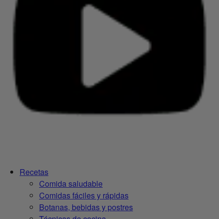
Recetas
Comida saludable
Comidas fáciles y rápidas
Botanas, bebidas y postres
Técnicas de cocina