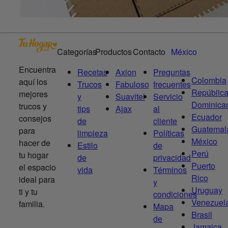
Categorías
Productos
Contacto
México
Encuentra
Recetas
Axion
Preguntas
Colombia
aquí los
Trucos
Fabuloso
frecuentes
Repúblic
mejores
y
Suavitel
Servicio
Dominica
trucos y
tips
Ajax
al
Ecuador
consejos
de
cliente
Guatemal
para
limpieza
Políticas
México
hacer de
Estilo
de
Perú
tu hogar
de
privacidad
Puerto
el espacio
vida
Términos
Rico
ideal para
y
Uruguay
ti y tu
condiciones
Venezuel
familia.
Mapa
Brasil
de
Jamaica