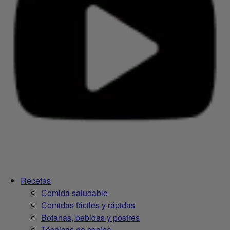
Recetas
Comida saludable
Comidas fáciles y rápidas
Botanas, bebidas y postres
Técnicas de cocina