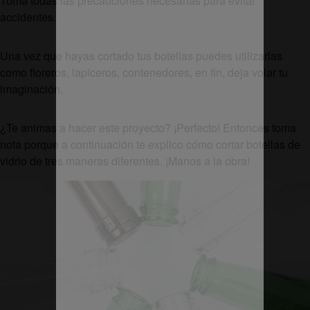
Toma todas las precauciones necesarias para evitar
accidentes.
Una vez que hayas cortado tus botellas puedes utilizarlas
como floreros, lapiceros, contenedores, en fin, deja volar tu
imaginación.
¿Te animas a hacer este proyecto? ¡Perfecto! Entonces toma
nota porque a continuación te explico cómo cortar botellas de
vidrio de tres maneras diferentes. ¡Manos a la obra!