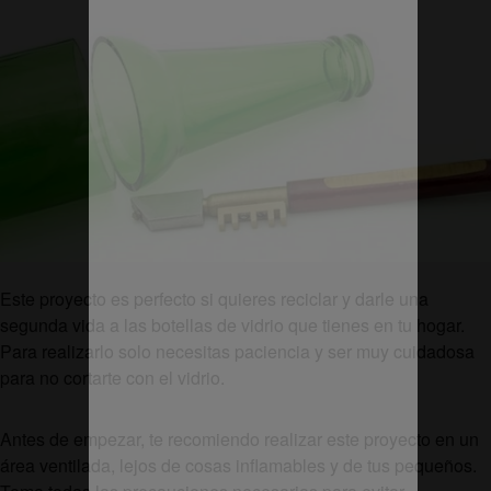
Este proyecto es perfecto si quieres reciclar y darle una
segunda vida a las botellas de vidrio que tienes en tu hogar.
Para realizarlo solo necesitas paciencia y ser muy cuidadosa
para no cortarte con el vidrio.
Antes de empezar, te recomiendo realizar este proyecto en un
área ventilada, lejos de cosas inflamables y de tus pequeños.