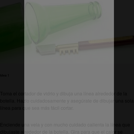
Idea 1
Toma el cortador de vidrio y dibuja una línea alrededor de la
botella. Hazlo cuidadosamente y asegúrate de dibujar una sola
línea para que sea más fácil cortar.
Enciende una vela y con mucho cuidado calienta la línea que
dibujaste alrededor de la botella. Gira para que el calor se