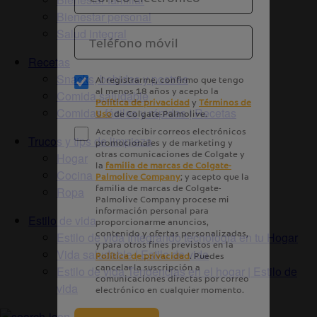
Bienestar personal
Salud integral
Recetas
Snacks, bebidas y postres
Comida saludable
Comidas fáciles y rápidas | Recetas
Trucos y tips de limpieza
Hogar
Cocina
Ropa
Estilo de vida
Estilo de vida Integrando tecnología en tu Hogar
Vida saludable | Estilo de vida
Estilo de vida Tendencias en el hogar | Estilo de
vida