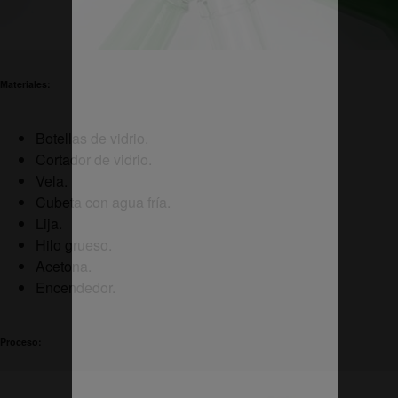
Materiales:
Botellas de vidrio.
Cortador de vidrio.
Vela.
Cubeta con agua fría.
Lija.
Hilo grueso.
Acetona.
Encendedor.
Proceso: