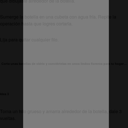
que dibujaste alrededor de la botella.
Sumerge la botella en una cubeta con agua fría. Repite la
operación hasta que logres cortarla.
Lija para quitar cualquier filo.
Corta unas botellas de vidrio y conviértelas en unos lindos floreros para tu hogar…
Idea 3
Toma un hilo grueso y amarra alrededor de la botella, dale 3
vueltas.