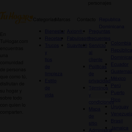
personajes
Categorías
Marcas
Contacto
Republica
Dominicana
Bienestar
Axion®
Preguntas
En
Recetas
Fabuloso®
frecuentes
TuHogar.com
Colombia
Trucos
Suavitel®
Servicio
encuentras
Repúblic
y
al
una
Dominica
tips
cliente
comunidad
Ecuador
de
Políticas
de personas
Guatemal
limpieza
de
que como tú,
México
Estilo
privacidad
disfrutan de
Perú
de
Términos
su hogar y
Puerto
vida
y
sobre todo
Rico
condiciones
con quien lo
Uruguay
Mapa
comparten.
Venezuel
de
Brasil
sitio
Jamaica
Administrar