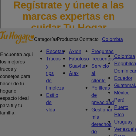
Categorías
Productos
Contacto
Colombia
Recetas
Axion
Preguntas
Encuentra aquí
Colombia
Trucos
Fabuloso
frecuentes
los mejores
Repúblic
y
Suavitel
Servicio
trucos y
Dominica
tips
Ajax
al
consejos para
Ecuador
de
cliente
hacer de tu
Guatemal
limpieza
Políticas
hogar el
México
Estilo
de
espacio ideal
Perú
de
privacidad
para ti y tu
Puerto
vida
Gestionar
familia.
Rico
mis
Uruguay
derechos
Venezuel
de