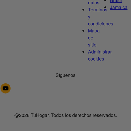
Brasil
datos
Jamaica
Términos
y
condiciones
Mapa
de
sitio
Administrar
cookies
Síguenos
@2026 TuHogar. Todos los derechos reservados.