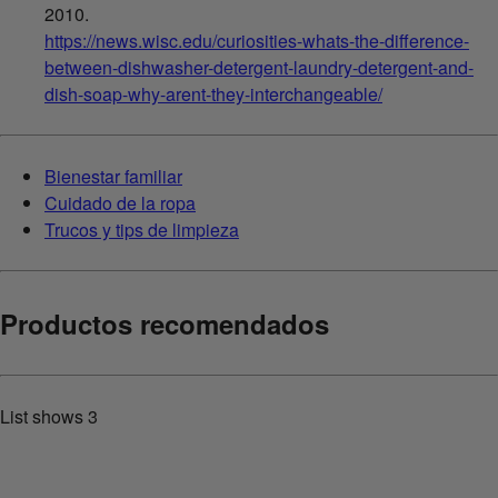
2010.
https://news.wisc.edu/curiosities-whats-the-difference-
between-dishwasher-detergent-laundry-detergent-and-
dish-soap-why-arent-they-interchangeable/
Bienestar familiar
Cuidado de la ropa
Trucos y tips de limpieza
Productos recomendados
List shows
3