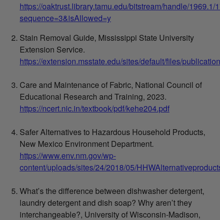
https://oaktrust.library.tamu.edu/bitstream/handle/1969.
sequence=3&isAllowed=y
Stain Removal Guide, Mississippi State University
Extension Service.
https://extension.msstate.edu/sites/default/files/publicati
Care and Maintenance of Fabric, National Council of
Educational Research and Training, 2023.
https://ncert.nic.in/textbook/pdf/kehe204.pdf
Safer Alternatives to Hazardous Household Products,
New Mexico Environment Department.
https://www.env.nm.gov/wp-
content/uploads/sites/24/2018/05/HHWAlternativeproduct
What’s the difference between dishwasher detergent,
laundry detergent and dish soap? Why aren’t they
interchangeable?, University of Wisconsin-Madison,