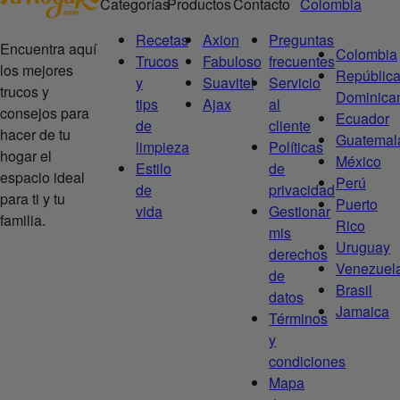
Categorías
Productos
Contacto
Colombia
Recetas
Axion
Preguntas
Encuentra aquí
Colombia
Trucos
Fabuloso
frecuentes
los mejores
Repúblic
y
Suavitel
Servicio
trucos y
Dominica
tips
Ajax
al
consejos para
Ecuador
de
cliente
hacer de tu
Guatemal
limpieza
Políticas
hogar el
México
Estilo
de
espacio ideal
Perú
de
privacidad
para ti y tu
Puerto
vida
Gestionar
familia.
Rico
mis
Uruguay
derechos
Venezuel
de
Brasil
datos
Jamaica
Términos
y
condiciones
Mapa