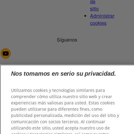
de
sitio
Administrar
cookies
Síguenos
Nos tomamos en serio su privacidad.
@2026 TuHogar. Todos los derechos reservados.
Utilizamos cookies y tecnologías similares para
comprender cómo utiliza nuestro sitio web y crear
experiencias más valiosas para usted. Estas cookies
Volver al inicio
pueden utilizarse para diferentes fines, como
publicidad personalizada, medición del uso del sitio y
comunicación con socios terceros. Al continuar
utilizando este sitio, usted acepta nuestro uso de