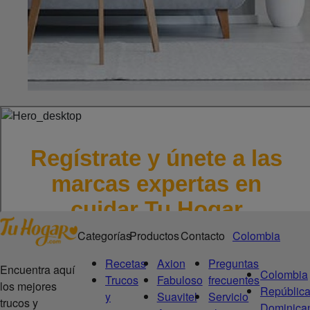
Categorías
Productos
Contacto
Colombia
Recetas
Axion
Preguntas
Encuentra aquí
Colombia
Trucos
Fabuloso
frecuentes
los mejores
Repúblic
y
Suavitel
Servicio
trucos y
Dominica