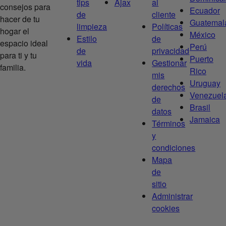
tips
Ajax
al
consejos para
Ecuador
de
cliente
hacer de tu
Guatemal
limpieza
Políticas
hogar el
México
Estilo
de
espacio ideal
Perú
de
privacidad
para ti y tu
Puerto
vida
Gestionar
familia.
Rico
mis
Uruguay
derechos
Venezuel
de
Brasil
datos
Jamaica
Términos
y
condiciones
Mapa
de
sitio
Administrar
cookies