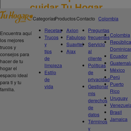
Categorías
Productos
Contacto
Colombia
Recetas
Axion
Preguntas
Encuentra aquí
Colombia
Trucos
Fabuloso
frecuentes
los mejores
Repúblic
y
Suavitel
Servicio
trucos y
Dominica
tips
Ajax
al
consejos para
Ecuador
de
cliente
hacer de tu
Guatemal
limpieza
Políticas
hogar el
México
Estilo
de
espacio ideal
Perú
de
privacidad
para ti y tu
Puerto
vida
Gestionar
familia.
Rico
mis
Uruguay
derechos
Venezuel
de
Brasil
datos
Jamaica
Términos
y