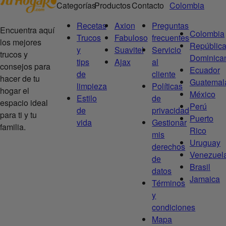
Categorías
Productos
Contacto
Colombia
Recetas
Axion
Preguntas
Encuentra aquí
Colombia
Trucos
Fabuloso
frecuentes
los mejores
Repúblic
y
Suavitel
Servicio
trucos y
Dominica
tips
Ajax
al
consejos para
Ecuador
de
cliente
hacer de tu
Guatemal
limpieza
Políticas
hogar el
México
Estilo
de
espacio ideal
Perú
de
privacidad
para ti y tu
Puerto
vida
Gestionar
familia.
Rico
mis
Uruguay
derechos
Venezuel
de
Brasil
datos
Jamaica
Términos
y
condiciones
Mapa