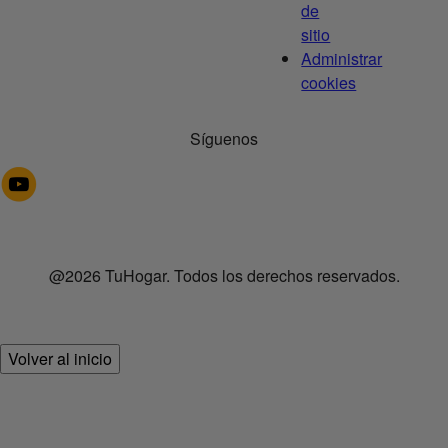
de
sitio
Administrar
cookies
Síguenos
@2026 TuHogar. Todos los derechos reservados.
Volver al inicio