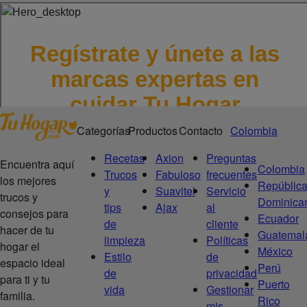
Categorías
Productos
Contacto
Colombia
Recetas
Axion
Preguntas
Encuentra aquí
Colombia
Trucos
Fabuloso
frecuentes
los mejores
Repúblic
y
Suavitel
Servicio
trucos y
Dominica
tips
Ajax
al
consejos para
Ecuador
de
cliente
hacer de tu
Guatemal
limpieza
Políticas
hogar el
México
Estilo
de
espacio ideal
Perú
de
privacidad
para ti y tu
Puerto
vida
Gestionar
familia.
Rico
mis