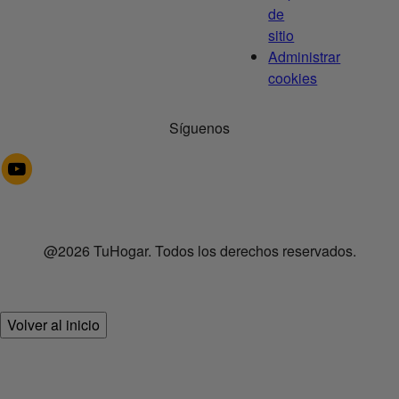
de
sitio
Administrar
cookies
Síguenos
@2026 TuHogar. Todos los derechos reservados.
Volver al inicio