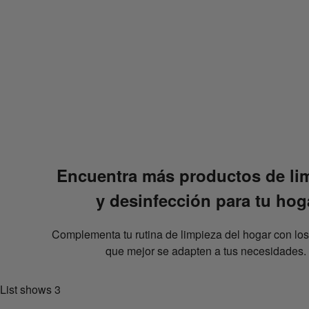
{
{fragranceScent}}
{{faqQuestion1}}
{{faqQuestion2}}
{{faqQuestion3}}
{{faqQuestion4}}
{{faqQuestion5}}
Encuentra más productos de li
y desinfección para tu hog
Complementa tu rutina de limpieza del hogar con lo
que mejor se adapten a tus necesidades.
List shows
3