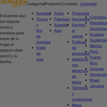
Categorías
Productos
Contacto
Colombia
Recetas
Axion
Preguntas
Encuentra aquí
Colombia
Trucos
Fabuloso
frecuentes
los mejores
Repúblic
y
Suavitel
Servicio
trucos y
Dominica
tips
Ajax
al
consejos para
Ecuador
de
cliente
hacer de tu
Guatemal
limpieza
Políticas
hogar el
México
Estilo
de
espacio ideal
Perú
de
privacidad
para ti y tu
Puerto
vida
Gestionar
familia.
Rico
mis
Uruguay
derechos
Venezuel
de
Brasil
datos
Jamaica
Términos
y
condiciones
Mapa