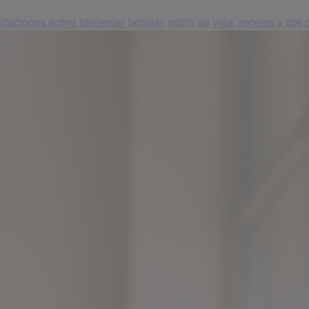
aciones sobre bienestar familiar, estilo de vida, recetas y tips