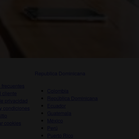
Republica Dominicana
 frecuentes
Colombia
l cliente
República Dominicana
de privacidad
Ecuador
y condiciones
Guatemala
itio
México
ar cookies
Perú
Puerto Rico