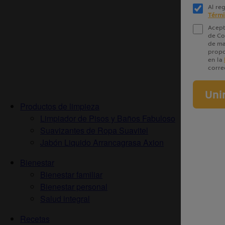
Productos de limpieza
Limpiador de Pisos y Baños Fabuloso
Suavizantes de Ropa Suavitel
Jabón Liquido Arrancagrasa Axion
Bienestar
Bienestar familiar
Bienestar personal
Salud integral
Recetas