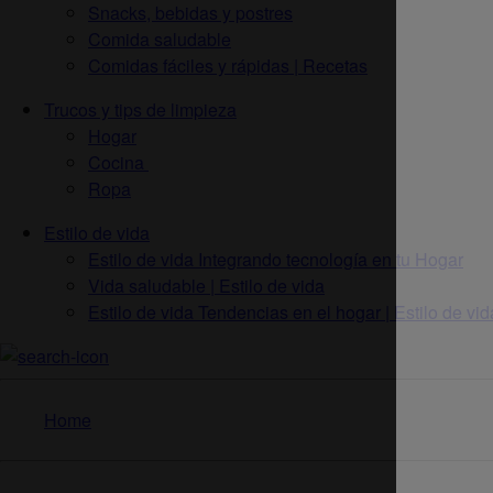
Snacks, bebidas y postres
Comida saludable
Comidas fáciles y rápidas | Recetas
Trucos y tips de limpieza
Hogar
Cocina
Ropa
Estilo de vida
Estilo de vida Integrando tecnología en tu Hogar
Vida saludable | Estilo de vida
Estilo de vida Tendencias en el hogar | Estilo de vid
Home