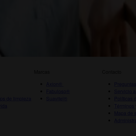
Marcas
Contacto
Axion®
Preguntas
Fabuloso®
Servicio a
ips de limpieza
Suavitel®
Políticas 
vida
Términos 
Mapa de s
Administr