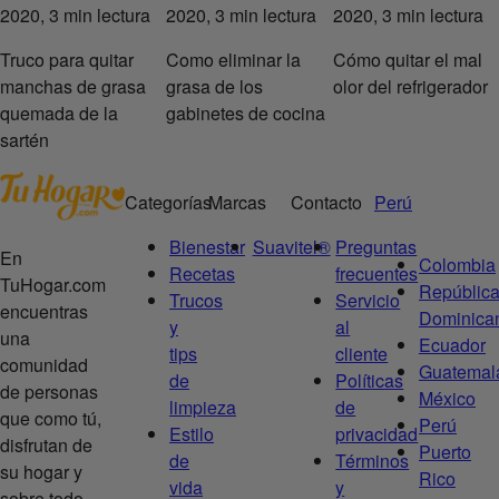
2020, 3 min lectura
2020, 3 min lectura
2020, 3 min lectura
Truco para quitar
Como eliminar la
Cómo quitar el mal
manchas de grasa
grasa de los
olor del refrigerador
quemada de la
gabinetes de cocina
sartén
Categorías
Marcas
Contacto
Perú
Bienestar
Suavitel®
Preguntas
En
Colombia
Recetas
frecuentes
TuHogar.com
Repúblic
Trucos
Servicio
encuentras
Dominica
y
al
una
Ecuador
tips
cliente
comunidad
Guatemal
de
Políticas
de personas
México
limpieza
de
que como tú,
Perú
Estilo
privacidad
disfrutan de
Puerto
de
Términos
su hogar y
Rico
vida
y
sobre todo