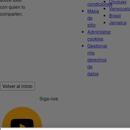
Uruguay
condiciones
con quien lo
Venezuel
Mapa
comparten.
Brasil
de
Jamaica
sitio
Administrar
cookies
Gestionar
mis
derechos
de
datos
Volver al inicio
Siga-nos