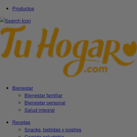
Productos
Bienestar
Bienestar familiar
Bienestar personal
Salud integral
Recetas
Snacks, bebidas y postres
Comida saludable