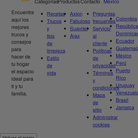
Categorías
Productos
Contacto
México
Encuentra
Recetas
Axion
Preguntas
Colombia
aquí los
Trucos
Fabuloso
frecuentes
Repúblic
mejores
y
Suavitel
Servicio
Dominica
trucos y
tips
Ajax
al
Ecuador
consejos
de
cliente
Guatemal
para
limpieza
Políticas
México
hacer de
Estilo
de
Perú
tu hogar
de
privacidad
Puerto
el espacio
vida
Términos
Rico
ideal para
y
Uruguay
ti y tu
condiciones
Venezuel
familia.
Mapa
Brasil
de
Jamaica
sitio
Administrar
cookies
Volver al inicio