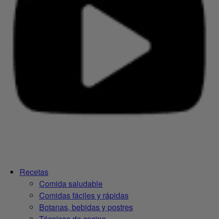
Recetas
Comida saludable
Comidas fáciles y rápidas
Botanas, bebidas y postres
Técnicas de cocina